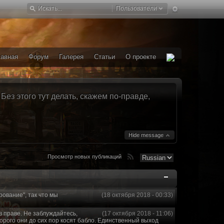
Пользователи
лавная
Форум
Галерея
Статьи
О проекте
ез этого тут делать, скажем по-правде,
Hide message
Просмотр новых публикаций
рование", так что мы
(18 октября 2018 - 00:33)
в праве. Не заблуждайтесь,
(17 октября 2018 - 11:06)
торого они до сих пор косят бабло. Единственный выход