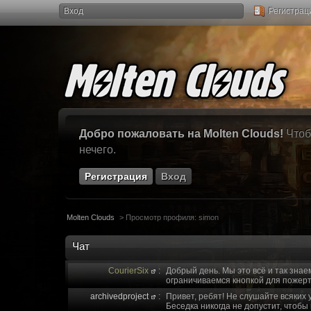
Вход
Регистрац
Добро пожаловать на Molten Clouds!
Чтоб
нечего.
Регистрация
Вход
Molten Clouds
>
Просмотр профиля: simon
Чат
CourierSix
:
Добрый день. Мы это всё и так знае
ограничиваемся кнопкой для пожерт
archivedproject
:
Привет, ребят! Не слушайте всяких 
Беседка никогда не допустит, чтобы