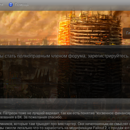
ия
Помощь
Г
ы стать полноправным членом форума, зарегистрируйтесь. Б
м. Патреон тоже не лучший вариант, так как есть понятие "косвенное финанси
вования в ВК. За пожелания спасибо.
умников, которые там трындят про кикстартер. Они ничегошеньки не смыслят 
 вы смогли легально что-то заработать на модификации Fallout 2, с продаж ко