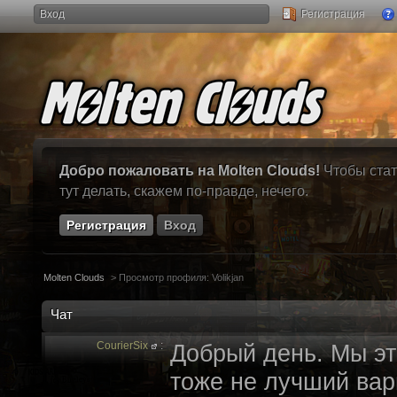
Вход
Регистрация
Добро пожаловать на Molten Clouds!
Чтобы стат
тут делать, скажем по-правде, нечего.
Регистрация
Вход
Molten Clouds
>
Просмотр профиля: Volikjan
Чат
CourierSix
:
Добрый день. Мы эт
тоже не лучший вари