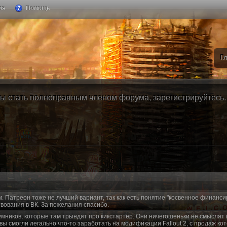
ия
Помощь
Г
ы стать полноправным членом форума, зарегистрируйтесь. Б
м. Патреон тоже не лучший вариант, так как есть понятие "косвенное финанси
вования в ВК. За пожелания спасибо.
умников, которые там трындят про кикстартер. Они ничегошеньки не смыслят 
 вы смогли легально что-то заработать на модификации Fallout 2, с продаж ко