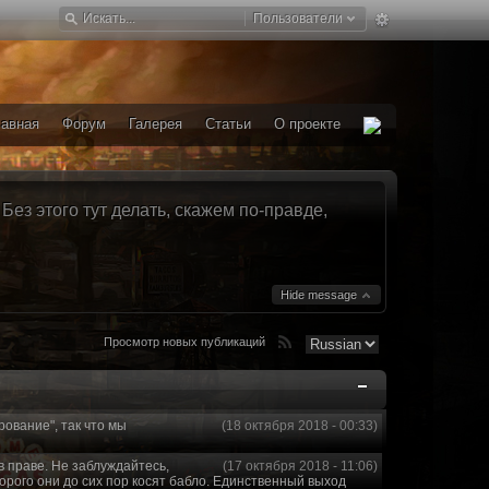
Пользователи
лавная
Форум
Галерея
Статьи
О проекте
ез этого тут делать, скажем по-правде,
Hide message
Просмотр новых публикаций
рование", так что мы
(18 октября 2018 - 00:33)
в праве. Не заблуждайтесь,
(17 октября 2018 - 11:06)
торого они до сих пор косят бабло. Единственный выход