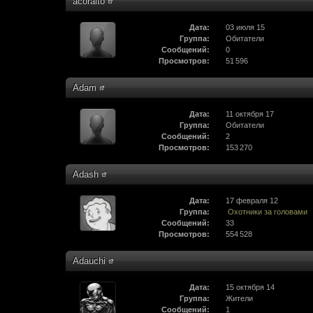
acoraito
Дата:
03 июля 15
Группа:
Обитатели
Сообщений:
0
Просмотров:
51 596
Adam
Дата:
11 октября 17
Группа:
Обитатели
Сообщений:
2
Просмотров:
153 270
Adash
Дата:
17 февраля 12
Группа:
Охотники за головами
Сообщений:
33
Просмотров:
554 528
Adauchi
Дата:
15 октября 14
Группа:
Жители
Сообщений:
1