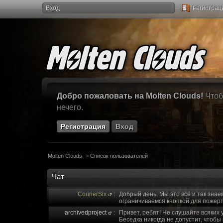
Вход
Регистрац
Добро пожаловать на Molten Clouds!
Чтоб
нечего.
Регистрация
Вход
Molten Clouds
>
Список пользователей
Чат
CourierSix
:
Добрый день. Мы это всё и так знае
ограничиваемся кнопкой для пожерт
archivedproject
:
Привет, ребят! Не слушайте всяких 
Беседка никогда не допустит, чтобы