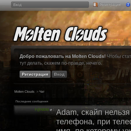
Вход
Регистрация
Добро пожаловать на Molten Clouds!
Чтобы стат
тут делать, скажем по-правде, нечего.
Регистрация
Вход
Molten Clouds
>
Чат
Последние сообщения
F@Nt0M
:
Adam, скайп нельзя
телефона, при теле
имя, по которому у