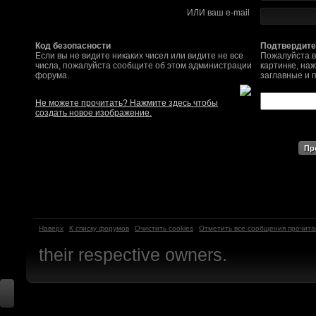
ИЛИ ваш e-mail
SomebodySomeone
:
Привет реббя! Жду 
мужеством настояще
Код безопасности
Подтвердите
Если вы не видите никаких чисел или видите не все
Пожалуйста в
числа, пожалуйста сообщите об этом администрации
картинке, на
Помогу, чем могу, к
форума.
заглавные и 
F@Nt0M
:
Надо будет как-то з
Не можете прочитать? Нажмите здесь чтобы
создать новое изображение.
другие информацио
https://discord.gg/W
F@Nt0M
:
А попробуем-ка мы
до анонса...
https:/
Kadzicy
:
а ещо можна крч сде
Наверх
К списку форумов
Очистить cookies
Отметить все сообщения прочит
трехмерны) катсцену
their respective owners.
локации ну типа пр
показывать эту кат