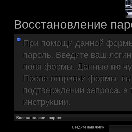
краудфиндинговую п
собирать доюроволь
хотелось, как бы эт
Восстановление пар
доделать свой прое
многообещающе. Но
При помощи данной формы
олдфаги плакали сл
пароль. Введите ваш логин
продолжали играть.
поля формы. Данные
не
чу
CourierSix
:
Здравствуйте, захо
После отправки формы, вы
обсудим.
https://discordapp.c
подтверждении запроса, а
Рыцарь Братства
:
Здравствуйте, ребят
инструкции.
вам помочь? Буду р
Восстановление пароля
CourierSix
:
Как доберемся до о
Введите ваш логин
связаться с вами.