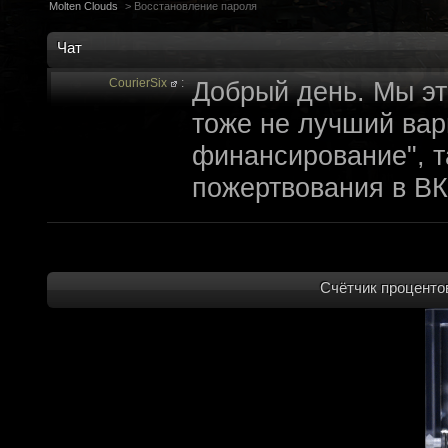
Molten Clouds
>
Восстановление пароля
Чат
CourierSix
:
Добрый день. Мы эт
тоже не лучший вари
финансирование", т
пожертвования в ВК
archivedproject
:
Привет, ребят! Не 
которые там трындя
не смыслят в праве
Счётчик процентов
не допустит, чтобы 
на модификации Fall
пор косят бабло. Е
финансирование с л