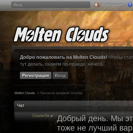
Вход
Регистрация
Добро пожаловать на Molten Clouds!
Чтобы стат
тут делать, скажем по-правде, нечего.
Регистрация
Вход
Molten Clouds
>
Просмотр профиля: Urazbai
Чат
CourierSix
:
Добрый день. Мы эт
тоже не лучший вари