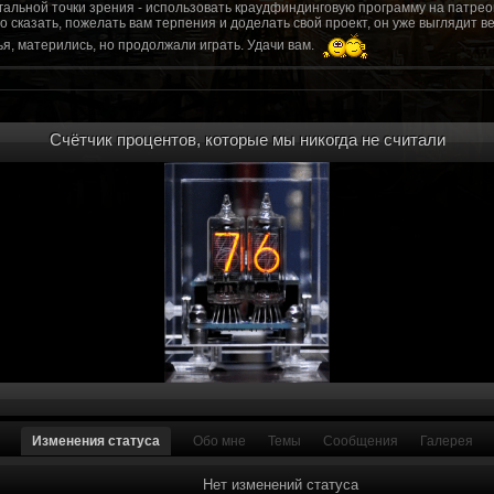
гальной точки зрения - использовать краудфиндинговую программу на патрео
это сказать, пожелать вам терпения и доделать свой проект, он уже выгляди
я, матерились, но продолжали играть. Удачи вам.
рд, там обсудим.
то смогу вам помочь? Буду рад
Счётчик процентов, которые мы никогда не считали
мся связаться с вами.
ее жду с мужеством настоящего война ваш проект, Молтены. Помогу, чем могу,
ылки и на другие информационные ресурсы.
https://discord.gg/WkrksnV
ещаемость до анонса...
https://discord.gg/svX26Rs
ри дэ ну трехмерны) катсцену крч котора я будет показывать локации ну типа 
 хорошо? ато поиграть очень хотчется и проэкт вдруг загнетца эххххх...............
для Quake, обязательно прислушаемся к этому совету.
 какой то у вас уже есть. А время против вас. Боевка и интерактив вам нужен
, ну вот на нем и остановитесь скажем. Даже одной локации достаточно, есл
ка будет - как выпуск. История известна, пройтись по ключевым историям и п
ща 7 от рейдеров, не помню. Начав с боевки уже можно о квестах года через 
оевка... Просто то что вы наметили не закончится никогда. Без релизов все заг
роекта от слова совсем. Забыть про квесты, забыть про большой и открытый 
. в стиле захват города... К каждой мапе по истории, из оригинала. Скажем: 
Изменения статуса
Обо мне
Темы
Сообщения
Галерея
на Гекко с целью уничтожить реактор." Точка захвата реактор. Можно мувик 
йдеров, НКР-ГУ-НьюРено, против друг друга. Жанр "Осада города" в Falloutаут
... 5 лок чтобы отладить боевку и проработку деталей. Это и старт для всего
Нет изменений статуса