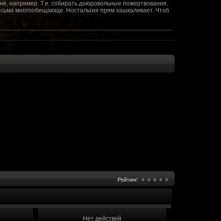
не, например. Т.е. собирать доюровольные пожертвования.
т весьма многообещающе. Ностальгия прям зашкаливает. Чтоб
(10 октября 2018 - 13:08)
(09 октября 2018 - 13:36)
(08 сентября 2018 - 20:10)
(08 сентября 2018 - 17:47)
 как когда-то
(08 июня 2018 - 01:39)
(18 мая 2018 - 17:41)
пролета ну камера да? вот в обще и
(09 мая 2018 - 03:32)
.......(
(07 мая 2018 - 19:15)
 в любом случае. Это база - чем раньше
(07 мая 2018 - 18:23)
и скажем объявить о фишке: точности воспроизведения
оказать в 3д отдельные кусочки. Не знаю, можно даже на
2 -3 задуматься будет, опять же лучше будет проработать
нется... )
Рейтинг:
мир - большой объем карт и т д. Если
(07 мая 2018 - 18:13)
захват реактора Гекко. "Избранный не смог договориться с
показать и т д. Можно Город убежище аналогично: граждане
е актуальна чуть не в большей части контента. Охрана
 что надумаете в будущем и самое быстрое что из этого можно
Нет действий