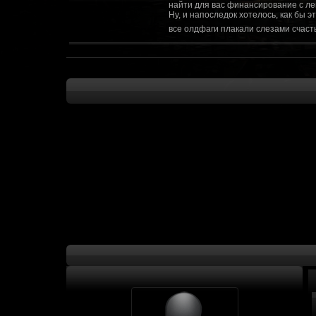
найти для вас финансирование с ле
Ну, и напоследок хотелось, как бы 
все олдфаги плакали слезами счасть
CourierSix
:
Здравствуйте, заходите в наш диско
https://discordapp.com/invite/SxX7Zxf
Рыцарь Братства
:
Здравствуйте, ребята! Может я как-
CourierSix
:
Как доберемся до озвучки, постарае
SomebodySomeone
:
Привет реббя! Жду не дождусь, верн
F@Nt0M
:
Надо будет как-то запилить тут сс
F@Nt0M
:
А попробуем-ка мы проверку на пос
Kadzicy
:
а ещо можна крч сделать тупа 3д (т
показывать эту катсцену а квесты потом
F@Nt0M
:
Ок. Если мы захотим сделать карту 
faeton777
:
Сорян за нахальство, просто контент
тем лучше. Реактор скажем уже есть
оригинальной обстановки. Каждая ло
базе реактор сделать очистку убежи
сначала города в которых уже была б
faeton777
:
Вам нужно изменить вектор вашего п
вы хотите релиз: вам нужны 4-5 мапы
Городом убежища и граждане напали 
против рейдеров... Модор против ре
каравана опять же - локи с пустины.
получить....