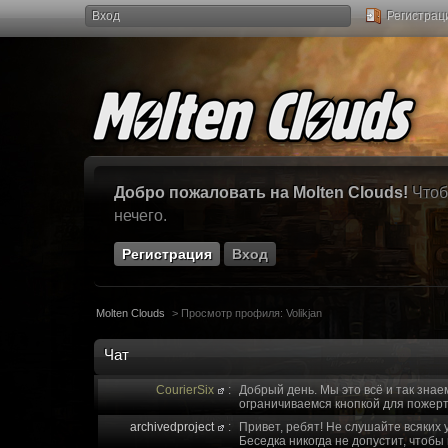
Вход
Регистрац
Добро пожаловать на Molten Clouds!
Чтоб
нечего.
Регистрация
Вход
Molten Clouds
>
Просмотр профиля: Volikjan
Чат
CourierSix
:
Добрый день. Мы это всё и так знае
ограничиваемся кнопкой для пожерт
archivedproject
:
Привет, ребят! Не слушайте всяких 
Беседка никогда не допустит, чтобы