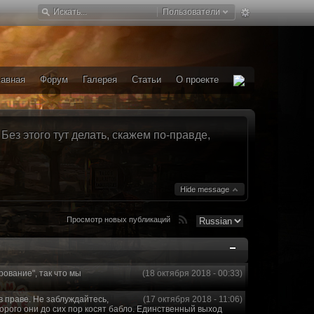
Пользователи
лавная
Форум
Галерея
Статьи
О проекте
ез этого тут делать, скажем по-правде,
Hide message
Просмотр новых публикаций
рование", так что мы
(18 октября 2018 - 00:33)
в праве. Не заблуждайтесь,
(17 октября 2018 - 11:06)
торого они до сих пор косят бабло. Единственный выход