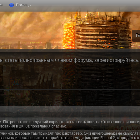
ия
Помощь
Г
ы стать полноправным членом форума, зарегистрируйтесь. Б
м. Патреон тоже не лучший вариант, так как есть понятие "косвенное финанси
вования в ВК. За пожелания спасибо.
умников, которые там трындят про кикстартер. Они ничегошеньки не смыслят 
 вы смогли легально что-то заработать на модификации Fallout 2, с продаж ко