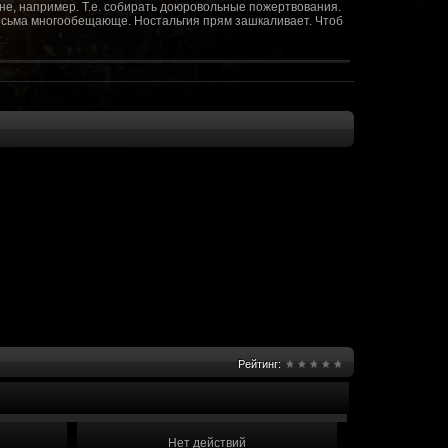
не, например. Т.е. собирать доюровольные пожертвования.
т весьма многообещающе. Ностальгия прям зашкаливает. Чтоб
(10 октября 2018 - 13:08)
(09 октября 2018 - 13:36)
(08 сентября 2018 - 20:10)
(08 сентября 2018 - 17:47)
 как когда-то
(08 июня 2018 - 01:39)
(18 мая 2018 - 17:41)
пролета ну камера да? вот в обще и
(09 мая 2018 - 03:32)
.......(
(07 мая 2018 - 19:15)
 в любом случае. Это база - чем раньше
(07 мая 2018 - 18:23)
и скажем объявить о фишке: точности воспроизведения
оказать в 3д отдельные кусочки. Не знаю, можно даже на
2 -3 задуматься будет, опять же лучше будет проработать
нется... )
Рейтинг:
мир - большой объем карт и т д. Если
(07 мая 2018 - 18:13)
захват реактора Гекко. "Избранный не смог договориться с
показать и т д. Можно Город убежище аналогично: граждане
е актуальна чуть не в большей части контента. Охрана
 что надумаете в будущем и самое быстрое что из этого можно
Нет действий