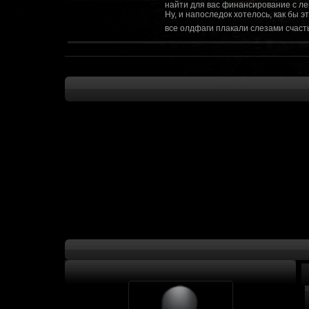
найти для вас финансирование с ле
Ну, и напоследок хотелось, как бы 
все олдфаги плакали слезами счасть
CourierSix
:
Здравствуйте, заходите в наш диско
https://discordapp.com/invite/SxX7Zxf
Рыцарь Братства
:
Здравствуйте, ребята! Может я как-
CourierSix
:
Как доберемся до озвучки, постарае
SomebodySomeone
:
Привет реббя! Жду не дождусь, верн
F@Nt0M
:
Надо будет как-то запилить тут сс
F@Nt0M
:
А попробуем-ка мы проверку на пос
Kadzicy
:
а ещо можна крч сделать тупа 3д (т
показывать эту катсцену а квесты потом
F@Nt0M
:
Ок. Если мы захотим сделать карту 
faeton777
:
Сорян за нахальство, просто контент
тем лучше. Реактор скажем уже есть
оригинальной обстановки. Каждая ло
базе реактор сделать очистку убежи
сначала города в которых уже была б
faeton777
:
Вам нужно изменить вектор вашего п
вы хотите релиз: вам нужны 4-5 мапы
Городом убежища и граждане напали 
против рейдеров... Модор против ре
каравана опять же - локи с пустины.
получить....