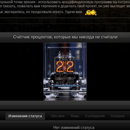
гальной точки зрения - использовать краудфиндинговую программу на патрео
это сказать, пожелать вам терпения и доделать свой проект, он уже выгляди
я, матерились, но продолжали играть. Удачи вам.
рд, там обсудим.
то смогу вам помочь? Буду рад
Счётчик процентов, которые мы никогда не считали
мся связаться с вами.
ее жду с мужеством настоящего война ваш проект, Молтены. Помогу, чем могу,
ылки и на другие информационные ресурсы.
https://discord.gg/WkrksnV
ещаемость до анонса...
https://discord.gg/svX26Rs
ри дэ ну трехмерны) катсцену крч котора я будет показывать локации ну типа 
 хорошо? ато поиграть очень хотчется и проэкт вдруг загнетца эххххх...............
для Quake, обязательно прислушаемся к этому совету.
 какой то у вас уже есть. А время против вас. Боевка и интерактив вам нужен
, ну вот на нем и остановитесь скажем. Даже одной локации достаточно, есл
ка будет - как выпуск. История известна, пройтись по ключевым историям и п
ща 7 от рейдеров, не помню. Начав с боевки уже можно о квестах года через 
оевка... Просто то что вы наметили не закончится никогда. Без релизов все заг
роекта от слова совсем. Забыть про квесты, забыть про большой и открытый 
. в стиле захват города... К каждой мапе по истории, из оригинала. Скажем: 
Изменения статуса
Обо мне
Темы
Сообщения
Галерея
на Гекко с целью уничтожить реактор." Точка захвата реактор. Можно мувик 
йдеров, НКР-ГУ-НьюРено, против друг друга. Жанр "Осада города" в Falloutаут
... 5 лок чтобы отладить боевку и проработку деталей. Это и старт для всего
Нет изменений статуса