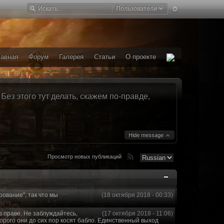
Пользователи
лавная
Форум
Галерея
Статьи
О проекте
ез этого тут делать, скажем по-правде,
Hide message
Просмотр новых публикаций
рование", так что мы
(18 октября 2018 - 00:33)
в праве. Не заблуждайтесь,
(17 октября 2018 - 11:06)
торого они до сих пор косят бабло. Единственный выход