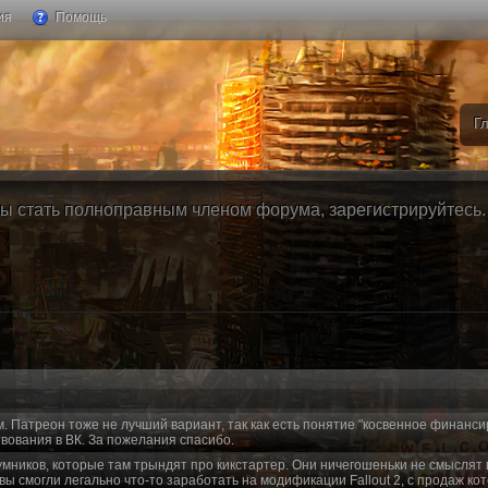
ия
Помощь
Г
ы стать полноправным членом форума, зарегистрируйтесь. Б
м. Патреон тоже не лучший вариант, так как есть понятие "косвенное финанси
вования в ВК. За пожелания спасибо.
умников, которые там трындят про кикстартер. Они ничегошеньки не смыслят 
 вы смогли легально что-то заработать на модификации Fallout 2, с продаж ко