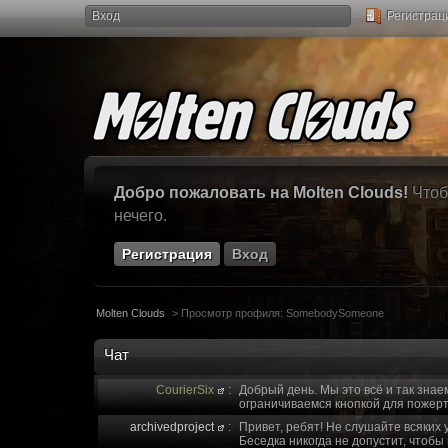
Вход
Регистрац
Добро пожаловать на Molten Clouds!
Чтоб
нечего.
Регистрация
Вход
Molten Clouds
>
Просмотр профиля: SomebodySomeone
Чат
CourierSix
:
Добрый день. Мы это всё и так знае
ограничиваемся кнопкой для пожерт
archivedproject
:
Привет, ребят! Не слушайте всяких 
Беседка никогда не допустит, чтобы