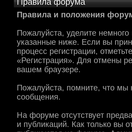
Правила форума
олдфаги плакали сл
Правила и положения фору
продолжали играть.
CourierSix
:
Здравствуйте, захо
Пожалуйста, уделите немного 
обсудим.
указанные ниже. Если вы при
https://discordapp.c
процесс регистрации, отметьт
Рыцарь Братства
:
Здравствуйте, ребят
«Регистрация». Для отмены ре
вам помочь? Буду р
вашем браузере.
CourierSix
:
Как доберемся до о
Пожалуйста, помните, что мы 
связаться с вами.
сообщения.
SomebodySomeone
:
Привет реббя! Жду 
мужеством настояще
На форуме отсутствует предв
Помогу, чем могу, к
и публикаций. Как только вы 
F@Nt0M
: