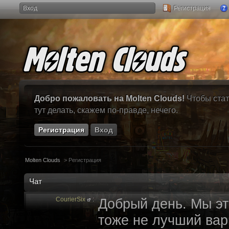
Вход
Регистрация
Добро пожаловать на Molten Clouds!
Чтобы стат
тут делать, скажем по-правде, нечего.
Регистрация
Вход
Molten Clouds
>
Регистрация
Чат
CourierSix
:
Добрый день. Мы эт
тоже не лучший вари