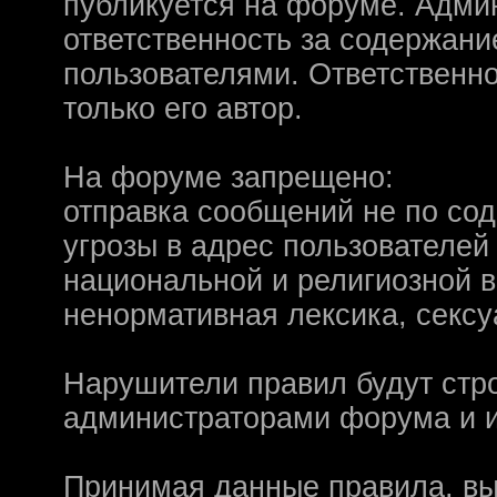
Надо будет как-то з
публикуется на форуме. Адми
ответственность за содержан
другие информацио
пользователями. Ответственн
https://discord.gg/W
только его автор.
F@Nt0M
:
А попробуем-ка мы
до анонса...
https:/
На форуме запрещено:
Kadzicy
:
а ещо можна крч сде
отправка сообщений не по со
трехмерны) катсцену
угрозы в адрес пользователей
локации ну типа пр
национальной и религиозной 
показывать эту кат
ненормативная лексика, сексу
поиграть очень хотч
эххххх.....................
Нарушители правил будут стр
администраторами форума и и
F@Nt0M
:
Ок. Если мы захоти
обязательно прислу
Принимая данные правила, вы