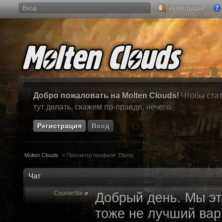
Вход
Регистрация
Добро пожаловать на Molten Clouds!
Чтобы стат
тут делать, скажем по-правде, нечего.
Регистрация
Вход
Molten Clouds
>
Просмотр профиля: Dipsty
Чат
CourierSix
:
Добрый день. Мы эт
тоже не лучший вари