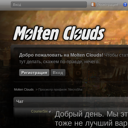
Вход
Регистрация
Добро пожаловать на Molten Clouds!
Чтобы стат
тут делать, скажем по-правде, нечего.
Регистрация
Вход
Molten Clouds
>
Просмотр профиля: NecroSha
Чат
CourierSix
:
Добрый день. Мы эт
тоже не лучший вари