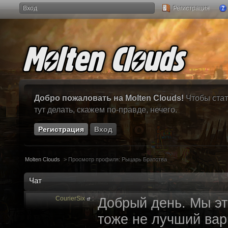
Вход
Регистрация
Добро пожаловать на Molten Clouds!
Чтобы стат
тут делать, скажем по-правде, нечего.
Регистрация
Вход
Molten Clouds
>
Просмотр профиля: Рыцарь Братства
Чат
CourierSix
:
Добрый день. Мы эт
тоже не лучший вари