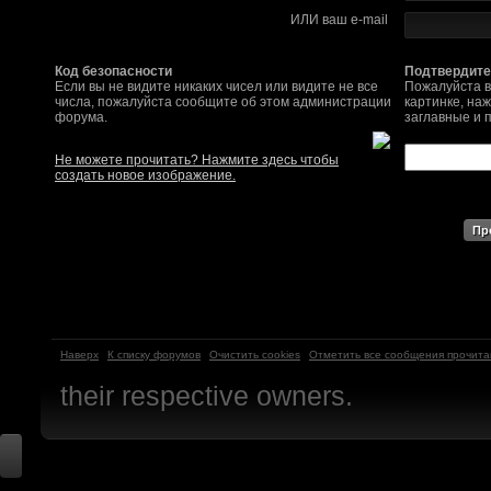
ИЛИ ваш e-mail
SomebodySomeone
:
Привет реббя! Жду 
мужеством настояще
Код безопасности
Подтвердите
Если вы не видите никаких чисел или видите не все
Пожалуйста в
числа, пожалуйста сообщите об этом администрации
картинке, на
Помогу, чем могу, к
форума.
заглавные и 
F@Nt0M
:
Надо будет как-то з
Не можете прочитать? Нажмите здесь чтобы
создать новое изображение.
другие информацио
https://discord.gg/W
F@Nt0M
:
А попробуем-ка мы
до анонса...
https:/
Kadzicy
:
а ещо можна крч сде
Наверх
К списку форумов
Очистить cookies
Отметить все сообщения прочит
трехмерны) катсцену
their respective owners.
локации ну типа пр
показывать эту кат