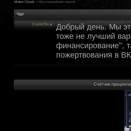
Molten Clouds
>
Восстановление пароля
Чат
CourierSix
:
Добрый день. Мы эт
тоже не лучший вари
финансирование", т
пожертвования в ВК
archivedproject
:
Привет, ребят! Не 
которые там трындя
не смыслят в праве
Счётчик процентов
не допустит, чтобы 
на модификации Fall
пор косят бабло. Е
финансирование с л