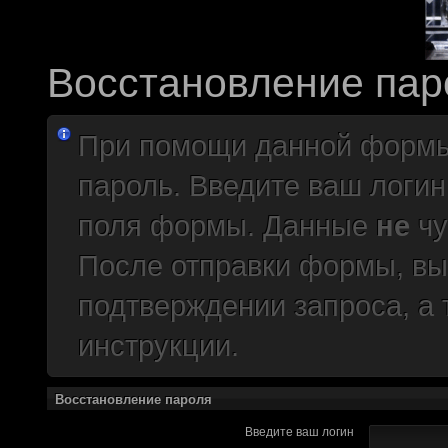
краудфиндинговую п
собирать доюроволь
хотелось, как бы эт
Восстановление пар
доделать свой прое
многообещающе. Но
При помощи данной формы
олдфаги плакали сл
пароль. Введите ваш логин
продолжали играть.
поля формы. Данные
не
чу
CourierSix
:
Здравствуйте, захо
После отправки формы, вы
обсудим.
https://discordapp.c
подтверждении запроса, а
Рыцарь Братства
:
Здравствуйте, ребят
инструкции.
вам помочь? Буду р
Восстановление пароля
CourierSix
:
Как доберемся до о
Введите ваш логин
связаться с вами.