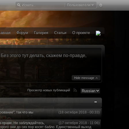
Пользователи
лавная
Форум
Галерея
Статьи
О проекте
ез этого тут делать, скажем по-правде,
Hide message
Просмотр новых публикаций
рование", так что мы
(18 октября 2018 - 00:33)
в праве. Не заблуждайтесь,
(17 октября 2018 - 11:06)
торого они до сих пор косят бабло. Единственный выход