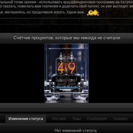
гальной точки зрения - использовать краудфиндинговую программу на патрео
это сказать, пожелать вам терпения и доделать свой проект, он уже выгляди
я, матерились, но продолжали играть. Удачи вам.
рд, там обсудим.
то смогу вам помочь? Буду рад
Счётчик процентов, которые мы никогда не считали
мся связаться с вами.
ее жду с мужеством настоящего война ваш проект, Молтены. Помогу, чем могу,
ылки и на другие информационные ресурсы.
https://discord.gg/WkrksnV
ещаемость до анонса...
https://discord.gg/svX26Rs
ри дэ ну трехмерны) катсцену крч котора я будет показывать локации ну типа 
 хорошо? ато поиграть очень хотчется и проэкт вдруг загнетца эххххх...............
для Quake, обязательно прислушаемся к этому совету.
 какой то у вас уже есть. А время против вас. Боевка и интерактив вам нужен
, ну вот на нем и остановитесь скажем. Даже одной локации достаточно, есл
ка будет - как выпуск. История известна, пройтись по ключевым историям и п
ща 7 от рейдеров, не помню. Начав с боевки уже можно о квестах года через 
оевка... Просто то что вы наметили не закончится никогда. Без релизов все заг
роекта от слова совсем. Забыть про квесты, забыть про большой и открытый 
. в стиле захват города... К каждой мапе по истории, из оригинала. Скажем: 
Изменения статуса
Обо мне
Темы
Сообщения
Галерея
на Гекко с целью уничтожить реактор." Точка захвата реактор. Можно мувик 
йдеров, НКР-ГУ-НьюРено, против друг друга. Жанр "Осада города" в Falloutаут
... 5 лок чтобы отладить боевку и проработку деталей. Это и старт для всего
Нет изменений статуса