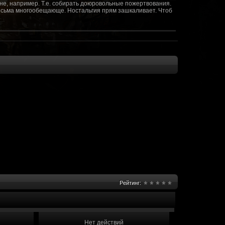
не, например. Т.е. собирать доюровольные пожертвования.
т весьма многообещающе. Ностальгия прям зашкаливает. Чтоб
(10 октября 2018 - 13:08)
(09 октября 2018 - 13:36)
(08 сентября 2018 - 20:10)
(08 сентября 2018 - 17:47)
 как когда-то
(08 июня 2018 - 01:39)
(18 мая 2018 - 17:41)
пролета ну камера да? вот в обще и
(09 мая 2018 - 03:32)
.......(
(07 мая 2018 - 19:15)
 в любом случае. Это база - чем раньше
(07 мая 2018 - 18:23)
и скажем объявить о фишке: точности воспроизведения
оказать в 3д отдельные кусочки. Не знаю, можно даже на
2 -3 задуматься будет, опять же лучше будет проработать
нется... )
Рейтинг:
мир - большой объем карт и т д. Если
(07 мая 2018 - 18:13)
захват реактора Гекко. "Избранный не смог договориться с
показать и т д. Можно Город убежище аналогично: граждане
е актуальна чуть не в большей части контента. Охрана
 что надумаете в будущем и самое быстрое что из этого можно
Нет действий