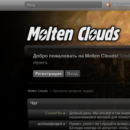
Вход
Регистрац
Добро пожаловать на Molten Clouds!
Чтоб
нечего.
Регистрация
Вход
Molten Clouds
>
Просмотр профиля: bogdan
Чат
CourierSix
:
Добрый день. Мы это всё и так знае
ограничиваемся кнопкой для пожерт
archivedproject
:
Привет, ребят! Не слушайте всяких 
Беседка никогда не допустит, чтобы