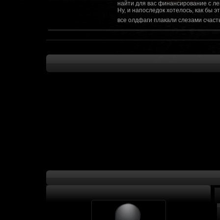
найти для вас финансирование с ле
Ну, и напоследок хотелось, как бы 
все олдфаги плакали слезами счасть
CourierSix
:
Здравствуйте, заходите в наш диско
https://discordapp.com/invite/SxX7Zxf
Рыцарь Братства
:
Здравствуйте, ребята! Может я как-
CourierSix
:
Как доберемся до озвучки, постарае
SomebodySomeone
:
Привет реббя! Жду не дождусь, верн
F@Nt0M
:
Надо будет как-то запилить тут сс
F@Nt0M
:
А попробуем-ка мы проверку на пос
Kadzicy
:
а ещо можна крч сделать тупа 3д (т
показывать эту катсцену а квесты потом
F@Nt0M
:
Ок. Если мы захотим сделать карту 
faeton777
:
Сорян за нахальство, просто контент
тем лучше. Реактор скажем уже есть
оригинальной обстановки. Каждая ло
базе реактор сделать очистку убежи
сначала города в которых уже была б
faeton777
:
Вам нужно изменить вектор вашего п
вы хотите релиз: вам нужны 4-5 мапы
Городом убежища и граждане напали 
против рейдеров... Модор против ре
каравана опять же - локи с пустины.
получить....