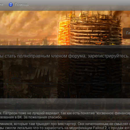
ия
Помощь
Г
ы стать полноправным членом форума, зарегистрируйтесь. Б
м. Патреон тоже не лучший вариант, так как есть понятие "косвенное финанси
вования в ВК. За пожелания спасибо.
умников, которые там трындят про кикстартер. Они ничегошеньки не смыслят 
 вы смогли легально что-то заработать на модификации Fallout 2, с продаж ко