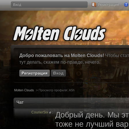
Вход
Регистрация
Добро пожаловать на Molten Clouds!
Чтобы стат
тут делать, скажем по-правде, нечего.
Регистрация
Вход
Molten Clouds
>
Просмотр профиля: ASh
Чат
CourierSix
:
Добрый день. Мы эт
тоже не лучший вари