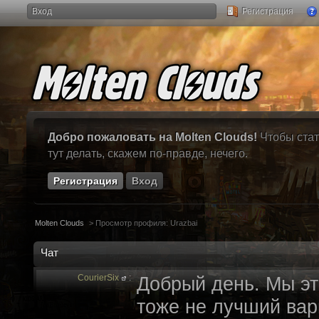
Вход
Регистрация
Добро пожаловать на Molten Clouds!
Чтобы стат
тут делать, скажем по-правде, нечего.
Регистрация
Вход
Molten Clouds
>
Просмотр профиля: Urazbai
Чат
CourierSix
:
Добрый день. Мы эт
тоже не лучший вари