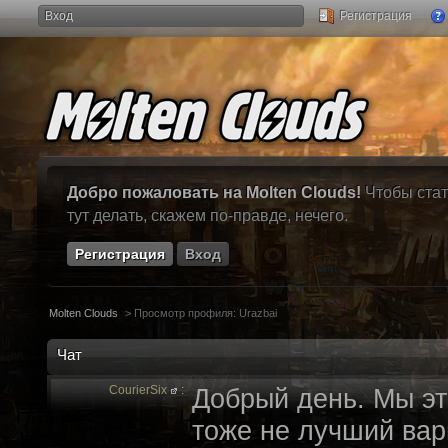
Вход
Регистрация
Добро пожаловать на Molten Clouds!
Чтобы стат
тут делать, скажем по-правде, нечего.
Регистрация
Вход
Molten Clouds
>
Просмотр профиля: Urazbai
Чат
CourierSix
:
Добрый день. Мы эт
тоже не лучший вари