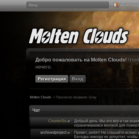
Вход
Регистрац
Добро пожаловать на Molten Clouds!
Чтоб
нечего.
Регистрация
Вход
Molten Clouds
>
Просмотр профиля: Gray
Чат
CourierSix
:
Добрый день. Мы это всё и так знае
ограничиваемся кнопкой для пожерт
archivedproject
:
Привет, ребят! Не слушайте всяких 
Беседка никогда не допустит, чтобы