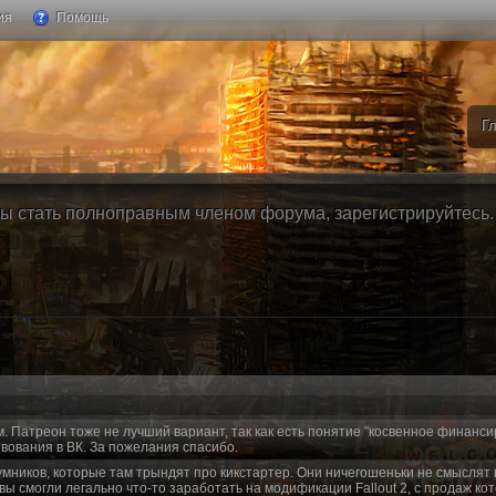
ия
Помощь
Г
ы стать полноправным членом форума, зарегистрируйтесь. Б
м. Патреон тоже не лучший вариант, так как есть понятие "косвенное финанси
вования в ВК. За пожелания спасибо.
умников, которые там трындят про кикстартер. Они ничегошеньки не смыслят 
 вы смогли легально что-то заработать на модификации Fallout 2, с продаж ко