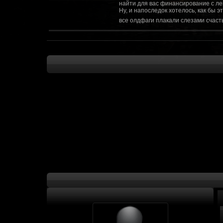
найти для вас финансирование с ле
Ну, и напоследок хотелось, как бы 
все олдфаги плакали слезами счасть
CourierSix
:
Здравствуйте, заходите в наш диско
https://discordapp.com/invite/SxX7Zxf
Рыцарь Братства
:
Здравствуйте, ребята! Может я как-
CourierSix
:
Как доберемся до озвучки, постарае
SomebodySomeone
:
Привет реббя! Жду не дождусь, верн
F@Nt0M
:
Надо будет как-то запилить тут сс
F@Nt0M
:
А попробуем-ка мы проверку на пос
Kadzicy
:
а ещо можна крч сделать тупа 3д (т
показывать эту катсцену а квесты потом
F@Nt0M
:
Ок. Если мы захотим сделать карту 
faeton777
:
Сорян за нахальство, просто контент
тем лучше. Реактор скажем уже есть
оригинальной обстановки. Каждая ло
базе реактор сделать очистку убежи
сначала города в которых уже была б
faeton777
:
Вам нужно изменить вектор вашего п
вы хотите релиз: вам нужны 4-5 мапы
Городом убежища и граждане напали 
против рейдеров... Модор против ре
каравана опять же - локи с пустины.
получить....