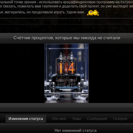
гальной точки зрения - использовать краудфиндинговую программу на патрео
это сказать, пожелать вам терпения и доделать свой проект, он уже выгляди
я, матерились, но продолжали играть. Удачи вам.
рд, там обсудим.
то смогу вам помочь? Буду рад
Счётчик процентов, которые мы никогда не считали
мся связаться с вами.
ее жду с мужеством настоящего война ваш проект, Молтены. Помогу, чем могу,
ылки и на другие информационные ресурсы.
https://discord.gg/WkrksnV
ещаемость до анонса...
https://discord.gg/svX26Rs
ри дэ ну трехмерны) катсцену крч котора я будет показывать локации ну типа 
 хорошо? ато поиграть очень хотчется и проэкт вдруг загнетца эххххх...............
для Quake, обязательно прислушаемся к этому совету.
 какой то у вас уже есть. А время против вас. Боевка и интерактив вам нужен
, ну вот на нем и остановитесь скажем. Даже одной локации достаточно, есл
ка будет - как выпуск. История известна, пройтись по ключевым историям и п
ща 7 от рейдеров, не помню. Начав с боевки уже можно о квестах года через 
оевка... Просто то что вы наметили не закончится никогда. Без релизов все заг
роекта от слова совсем. Забыть про квесты, забыть про большой и открытый 
. в стиле захват города... К каждой мапе по истории, из оригинала. Скажем: 
Изменения статуса
Обо мне
Темы
Сообщения
Галерея
на Гекко с целью уничтожить реактор." Точка захвата реактор. Можно мувик 
йдеров, НКР-ГУ-НьюРено, против друг друга. Жанр "Осада города" в Falloutаут
... 5 лок чтобы отладить боевку и проработку деталей. Это и старт для всего
Нет изменений статуса