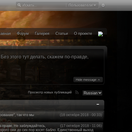
Пользователи
лавная
Форум
Галерея
Статьи
О проекте
ез этого тут делать, скажем по-правде,
Hide message
Просмотр новых публикаций
рование", так что мы
(18 октября 2018 - 00:33)
в праве. Не заблуждайтесь,
(17 октября 2018 - 11:06)
торого они до сих пор косят бабло. Единственный выход