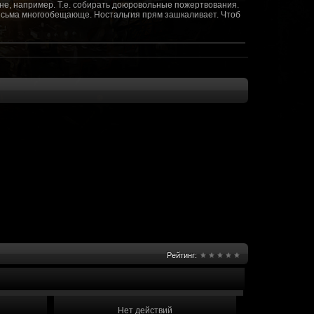
не, например. Т.е. собирать доюровольные пожертвования.
т весьма многообещающе. Ностальгия прям зашкаливает. Чтоб
(10 октября 2018 - 13:08)
(09 октября 2018 - 13:36)
(08 сентября 2018 - 20:10)
(08 сентября 2018 - 17:47)
 как когда-то
(08 июня 2018 - 01:39)
(18 мая 2018 - 17:41)
пролета ну камера да? вот в обще и
(09 мая 2018 - 03:32)
.......(
(07 мая 2018 - 19:15)
 в любом случае. Это база - чем раньше
(07 мая 2018 - 18:23)
и скажем объявить о фишке: точности воспроизведения
оказать в 3д отдельные кусочки. Не знаю, можно даже на
2 -3 задуматься будет, опять же лучше будет проработать
нется... )
Рейтинг:
мир - большой объем карт и т д. Если
(07 мая 2018 - 18:13)
захват реактора Гекко. "Избранный не смог договориться с
показать и т д. Можно Город убежище аналогично: граждане
е актуальна чуть не в большей части контента. Охрана
 что надумаете в будущем и самое быстрое что из этого можно
Нет действий