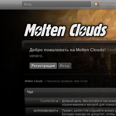
Вход
Регистрац
Добро пожаловать на Molten Clouds!
Чтоб
нечего.
Регистрация
Вход
Molten Clouds
>
Просмотр профиля: Alan Grant
Чат
CourierSix
:
Добрый день. Мы это всё и так знае
ограничиваемся кнопкой для пожерт
archivedproject
:
Привет, ребят! Не слушайте всяких 
Беседка никогда не допустит, чтобы