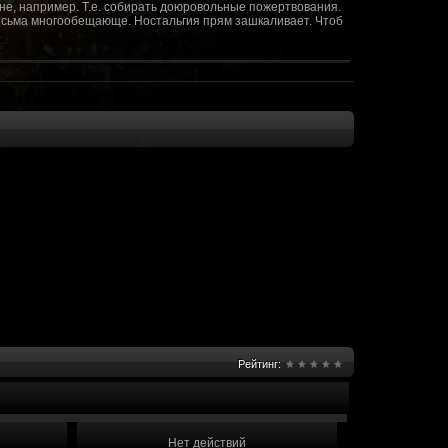
не, например. Т.е. собирать доюровольные пожертвования.
т весьма многообещающе. Ностальгия прям зашкаливает. Чтоб
(10 октября 2018 - 13:08)
(09 октября 2018 - 13:36)
(08 сентября 2018 - 20:10)
(08 сентября 2018 - 17:47)
 как когда-то
(08 июня 2018 - 01:39)
(18 мая 2018 - 17:41)
пролета ну камера да? вот в обще и
(09 мая 2018 - 03:32)
.......(
(07 мая 2018 - 19:15)
 в любом случае. Это база - чем раньше
(07 мая 2018 - 18:23)
и скажем объявить о фишке: точности воспроизведения
оказать в 3д отдельные кусочки. Не знаю, можно даже на
2 -3 задуматься будет, опять же лучше будет проработать
нется... )
Рейтинг:
мир - большой объем карт и т д. Если
(07 мая 2018 - 18:13)
захват реактора Гекко. "Избранный не смог договориться с
показать и т д. Можно Город убежище аналогично: граждане
е актуальна чуть не в большей части контента. Охрана
 что надумаете в будущем и самое быстрое что из этого можно
Нет действий