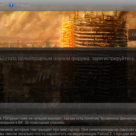
ия
Помощь
Г
ы стать полноправным членом форума, зарегистрируйтесь. Б
м. Патреон тоже не лучший вариант, так как есть понятие "косвенное финанси
вования в ВК. За пожелания спасибо.
умников, которые там трындят про кикстартер. Они ничегошеньки не смыслят 
 вы смогли легально что-то заработать на модификации Fallout 2, с продаж ко