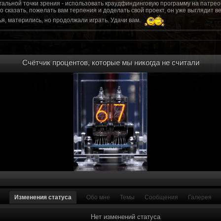
гальной точки зрения - использовать краудфиндинговую программу на патрео
это сказать, пожелать вам терпения и доделать свой проект, он уже выгляди
я, матерились, но продолжали играть. Удачи вам.
рд, там обсудим.
то смогу вам помочь? Буду рад
Счётчик процентов, которые мы никогда не считали
мся связаться с вами.
ее жду с мужеством настоящего война ваш проект, Молтены. Помогу, чем могу,
ылки и на другие информационные ресурсы.
https://discord.gg/WkrksnV
ещаемость до анонса...
https://discord.gg/svX26Rs
ри дэ ну трехмерны) катсцену крч котора я будет показывать локации ну типа 
 хорошо? ато поиграть очень хотчется и проэкт вдруг загнетца эххххх...............
для Quake, обязательно прислушаемся к этому совету.
 какой то у вас уже есть. А время против вас. Боевка и интерактив вам нужен
, ну вот на нем и остановитесь скажем. Даже одной локации достаточно, есл
ка будет - как выпуск. История известна, пройтись по ключевым историям и п
ща 7 от рейдеров, не помню. Начав с боевки уже можно о квестах года через 
оевка... Просто то что вы наметили не закончится никогда. Без релизов все заг
роекта от слова совсем. Забыть про квесты, забыть про большой и открытый 
. в стиле захват города... К каждой мапе по истории, из оригинала. Скажем: 
Изменения статуса
Обо мне
Темы
Сообщения
Галерея
на Гекко с целью уничтожить реактор." Точка захвата реактор. Можно мувик 
йдеров, НКР-ГУ-НьюРено, против друг друга. Жанр "Осада города" в Falloutаут
... 5 лок чтобы отладить боевку и проработку деталей. Это и старт для всего
Нет изменений статуса