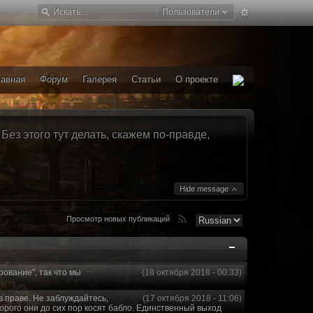
Пользователи
лавная
Форум
Галерея
Статьи
О проекте
ез этого тут делать, скажем по-правде,
Hide message
Просмотр новых публикаций
рование", так что мы
(18 октября 2018 - 00:33)
в праве. Не заблуждайтесь,
(17 октября 2018 - 11:06)
торого они до сих пор косят бабло. Единственный выход