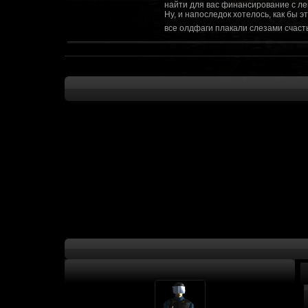
найти для вас финансирование с ле
Ну, и напоследок хотелось, как бы 
все олдфаги плакали слезами счасть
CourierSix
:
Здравствуйте, заходите в наш диско
https://discordapp.com/invite/SxX7Zxf
Рыцарь Братства
:
Здравствуйте, ребята! Может я как-
CourierSix
:
Как доберемся до озвучки, постарае
SomebodySomeone
:
Привет реббя! Жду не дождусь, верн
F@Nt0M
:
Надо будет как-то запилить тут сс
F@Nt0M
:
А попробуем-ка мы проверку на пос
Kadzicy
:
а ещо можна крч сделать тупа 3д (т
показывать эту катсцену а квесты потом
F@Nt0M
:
Ок. Если мы захотим сделать карту 
faeton777
:
Сорян за нахальство, просто контент
тем лучше. Реактор скажем уже есть
оригинальной обстановки. Каждая ло
базе реактор сделать очистку убежи
сначала города в которых уже была б
faeton777
:
Вам нужно изменить вектор вашего п
вы хотите релиз: вам нужны 4-5 мапы
Городом убежища и граждане напали 
против рейдеров... Модор против ре
каравана опять же - локи с пустины.
получить....