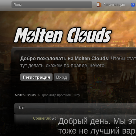
Вход
Регистрация
Добро пожаловать на Molten Clouds!
Чтобы стат
тут делать, скажем по-правде, нечего.
Регистрация
Вход
Molten Clouds
>
Просмотр профиля: Gray
Чат
CourierSix
:
Добрый день. Мы эт
тоже не лучший вари