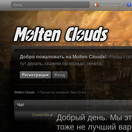
Вход
Регистрация
Добро пожаловать на Molten Clouds!
Чтобы стат
тут делать, скажем по-правде, нечего.
Регистрация
Вход
Molten Clouds
>
Просмотр профиля: Alan Grant
Чат
CourierSix
:
Добрый день. Мы эт
тоже не лучший вари