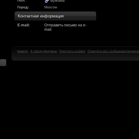
Надо будет как-то з
Пол:
Мужчина
Город:
Moscow
другие информацио
Контактная информация
https://discord.gg/W
E-mail:
Отправить письмо на e-
mail
F@Nt0M
:
А попробуем-ка мы
до анонса...
https:/
Наверх
К списку форумов
Очистить cookies
Отметить все сообщения прочит
Kadzicy
:
а ещо можна крч сде
трехмерны) катсцену
локации ну типа пр
показывать эту кат
поиграть очень хотч
эххххх.....................
F@Nt0M
:
Ок. Если мы захоти
обязательно прислу