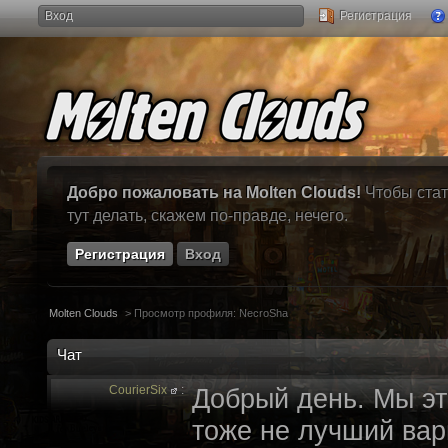
Вход
Регистрация
Добро пожаловать на Molten Clouds!
Чтобы стат
тут делать, скажем по-правде, нечего.
Регистрация
Вход
Molten Clouds
>
Просмотр профиля: NecroSha
Чат
CourierSix
:
Добрый день. Мы эт
тоже не лучший вари