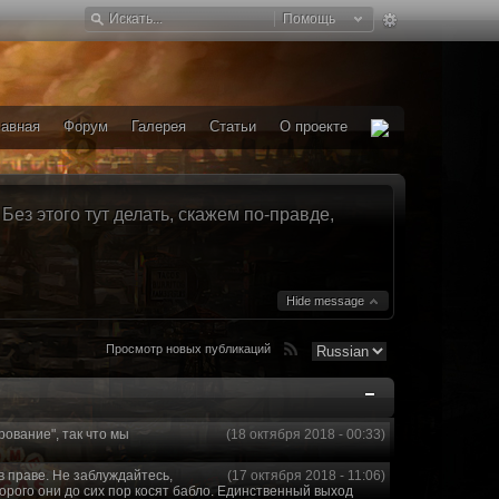
Помощь
лавная
Форум
Галерея
Статьи
О проекте
ез этого тут делать, скажем по-правде,
Hide message
Просмотр новых публикаций
рование", так что мы
(18 октября 2018 - 00:33)
в праве. Не заблуждайтесь,
(17 октября 2018 - 11:06)
торого они до сих пор косят бабло. Единственный выход