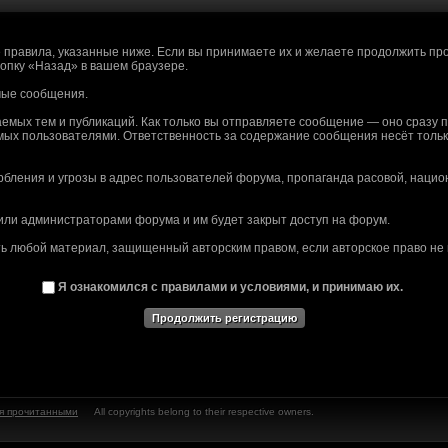
 правила, указанные ниже. Если вы принимаете их и желаете продолжить про
нопку «Назад» в вашем браузере.
аницу хотим переоборудовать, а техник в запое. Когда выйдет - тогда будут п
емые сообщения.
и что нибудь в таком духе?
емых тем и публикаций. Как только вы отправляете сообщение — оно сразу 
мых пользователями. Ответственность за содержание сообщения несёт только
оздно наткнулся на вас, хочу помочь в разработке. Владею 3DSMAX, Photoshop
до
бления и угрозы в адрес пользователей форума, пропаганда расовой, нацио
или администраторами форума и им будет закрыт доступ на форум.
 запишет. Не сейчас, но будут. Из предполагаемых это Кламат, токсические 
ь любой материал, защищенный авторским правом, если авторское право не
и
последний раз про Fallout 2161?
Я ознакомился с правилами и условиями, и принимаю их.
бет карт городов?
те из отсутствия новостей - пока никак.
на до релиза
о упоминали)
я прочитанными
All copyrights belong to their respective owners.
..o=show&pageId=3
nslations are bad. What exactlyis this site for?