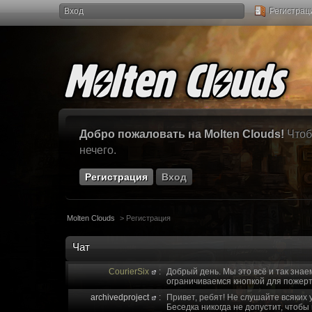
Вход
Регистрац
Добро пожаловать на Molten Clouds!
Чтоб
нечего.
Регистрация
Вход
Molten Clouds
>
Регистрация
Чат
CourierSix
:
Добрый день. Мы это всё и так знае
ограничиваемся кнопкой для пожерт
archivedproject
:
Привет, ребят! Не слушайте всяких 
Беседка никогда не допустит, чтобы