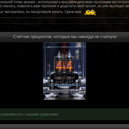
гальной точки зрения - использовать краудфиндинговую программу на патрео
это сказать, пожелать вам терпения и доделать свой проект, он уже выгляди
я, матерились, но продолжали играть. Удачи вам.
рд, там обсудим.
то смогу вам помочь? Буду рад
Счётчик процентов, которые мы никогда не считали
мся связаться с вами.
ее жду с мужеством настоящего война ваш проект, Молтены. Помогу, чем могу,
ылки и на другие информационные ресурсы.
https://discord.gg/WkrksnV
ещаемость до анонса...
https://discord.gg/svX26Rs
ри дэ ну трехмерны) катсцену крч котора я будет показывать локации ну типа 
 хорошо? ато поиграть очень хотчется и проэкт вдруг загнетца эххххх...............
для Quake, обязательно прислушаемся к этому совету.
 какой то у вас уже есть. А время против вас. Боевка и интерактив вам нужен
, ну вот на нем и остановитесь скажем. Даже одной локации достаточно, есл
ка будет - как выпуск. История известна, пройтись по ключевым историям и п
ща 7 от рейдеров, не помню. Начав с боевки уже можно о квестах года через 
оевка... Просто то что вы наметили не закончится никогда. Без релизов все заг
роекта от слова совсем. Забыть про квесты, забыть про большой и открытый 
. в стиле захват города... К каждой мапе по истории, из оригинала. Скажем: 
ознакомиться с нашими правилами.
на Гекко с целью уничтожить реактор." Точка захвата реактор. Можно мувик 
йдеров, НКР-ГУ-НьюРено, против друг друга. Жанр "Осада города" в Falloutаут
... 5 лок чтобы отладить боевку и проработку деталей. Это и старт для всего