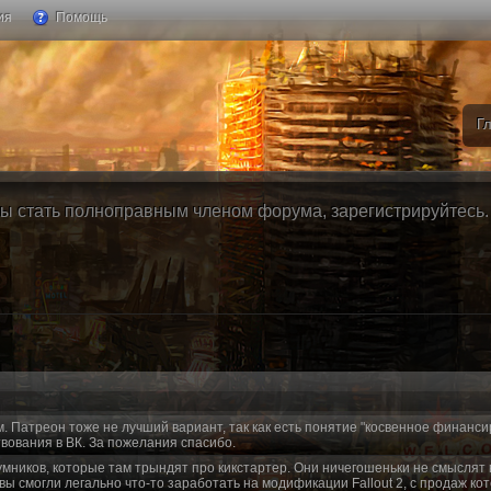
ия
Помощь
Г
ы стать полноправным членом форума, зарегистрируйтесь. Б
м. Патреон тоже не лучший вариант, так как есть понятие "косвенное финанси
вования в ВК. За пожелания спасибо.
умников, которые там трындят про кикстартер. Они ничегошеньки не смыслят 
 вы смогли легально что-то заработать на модификации Fallout 2, с продаж ко