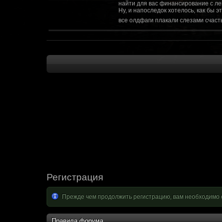
найти для вас финансирование с ле
Ну, и напоследок хотелось, как бы 
все олдфаги плакали слезами счасть
CourierSix
:
Здравствуйте, заходите в наш диско
https://discordapp.com/invite/SxX7Zxf
Рыцарь Братства
:
Здравствуйте, ребята! Может я как-
CourierSix
:
Как доберемся до озвучки, постарае
SomebodySomeone
:
Привет реббя! Жду не дождусь, верн
F@Nt0M
:
Надо будет как-то запилить тут сс
F@Nt0M
:
А попробуем-ка мы проверку на пос
Kadzicy
:
а ещо можна крч сделать тупа 3д (т
показывать эту катсцену а квесты потом
F@Nt0M
:
Ок. Если мы захотим сделать карту 
faeton777
:
Сорян за нахальство, просто контент
тем лучше. Реактор скажем уже есть
оригинальной обстановки. Каждая ло
базе реактор сделать очистку убежи
сначала города в которых уже была б
Регистрация
faeton777
:
Вам нужно изменить вектор вашего п
вы хотите релиз: вам нужны 4-5 мапы
Прежде чем продолжить регистрацию, вам необходимо 
Городом убежища и граждане напали 
против рейдеров... Модор против ре
каравана опять же - локи с пустины.
получить....
Правила форума