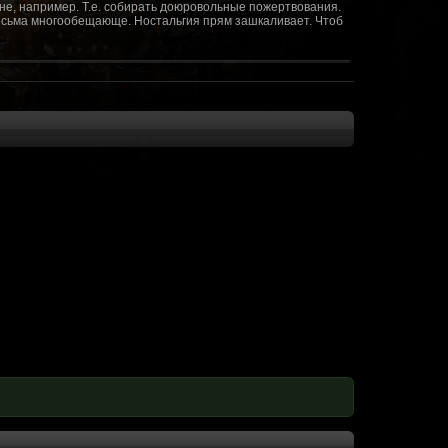
не, например. Т.е. собирать доюровольные пожертвования.
т весьма многообещающе. Ностальгия прям зашкаливает. Чтоб
(10 октября 2018 - 13:08)
(09 октября 2018 - 13:36)
(08 сентября 2018 - 20:10)
(08 сентября 2018 - 17:47)
 как когда-то
(08 июня 2018 - 01:39)
(18 мая 2018 - 17:41)
пролета ну камера да? вот в обще и
(09 мая 2018 - 03:32)
.......(
(07 мая 2018 - 19:15)
 в любом случае. Это база - чем раньше
(07 мая 2018 - 18:23)
и скажем объявить о фишке: точности воспроизведения
оказать в 3д отдельные кусочки. Не знаю, можно даже на
2 -3 задуматься будет, опять же лучше будет проработать
нется... )
мир - большой объем карт и т д. Если
(07 мая 2018 - 18:13)
захват реактора Гекко. "Избранный не смог договориться с
показать и т д. Можно Город убежище аналогично: граждане
е актуальна чуть не в большей части контента. Охрана
 что надумаете в будущем и самое быстрое что из этого можно