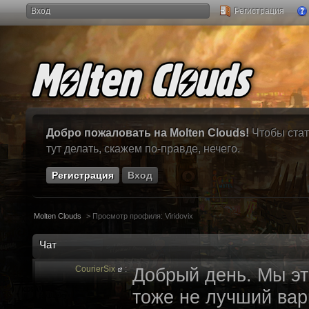
Вход
Регистрация
Добро пожаловать на Molten Clouds!
Чтобы стат
тут делать, скажем по-правде, нечего.
Регистрация
Вход
Molten Clouds
>
Просмотр профиля: Viridovix
Чат
CourierSix
:
Добрый день. Мы эт
тоже не лучший вари