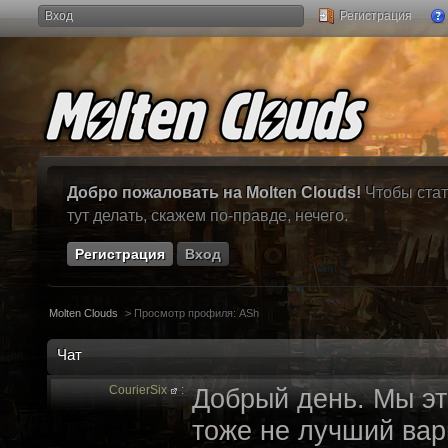
Вход
Регистрация
Добро пожаловать на Molten Clouds!
Чтобы стат
тут делать, скажем по-правде, нечего.
Регистрация
Вход
Molten Clouds
>
Просмотр профиля: ASh
Чат
CourierSix
:
Добрый день. Мы эт
тоже не лучший вари