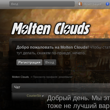
Вход
Регистрация
Добро пожаловать на Molten Clouds!
Чтобы стат
тут делать, скажем по-правде, нечего.
Регистрация
Вход
Molten Clouds
>
Просмотр профиля: poweblazer
Чат
CourierSix
:
Добрый день. Мы эт
тоже не лучший вари