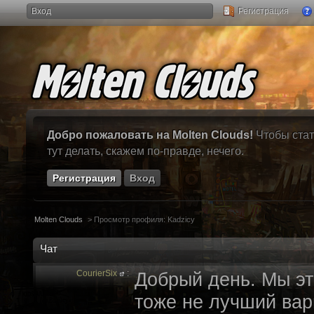
Вход
Регистрация
Добро пожаловать на Molten Clouds!
Чтобы стат
тут делать, скажем по-правде, нечего.
Регистрация
Вход
Molten Clouds
>
Просмотр профиля: Kadzicy
Чат
CourierSix
:
Добрый день. Мы эт
тоже не лучший вари