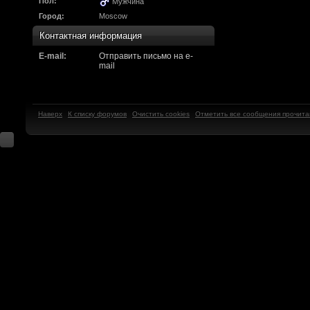
Надо будет как-то з
Пол:
Мужчина
Город:
Moscow
другие информацио
Контактная информация
https://discord.gg/W
E-mail:
Отправить письмо на e-
mail
F@Nt0M
:
А попробуем-ка мы
до анонса...
https:/
Наверх
К списку форумов
Очистить cookies
Отметить все сообщения прочит
Kadzicy
:
а ещо можна крч сде
трехмерны) катсцену
локации ну типа пр
показывать эту кат
поиграть очень хотч
эххххх.....................
F@Nt0M
:
Ок. Если мы захоти
обязательно прислу