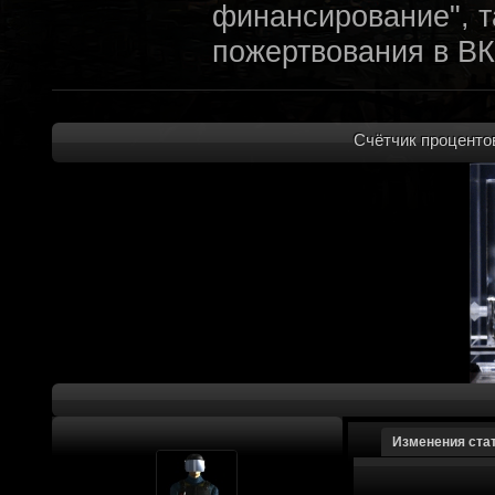
финансирование", т
пожертвования в ВК
archivedproject
:
Привет, ребят! Не 
которые там трындя
Счётчик процентов
не смыслят в праве
не допустит, чтобы 
на модификации Fall
пор косят бабло. Е
финансирование с л
краудфиндинговую п
собирать доюроволь
хотелось, как бы эт
доделать свой прое
Изменения ста
многообещающе. Но