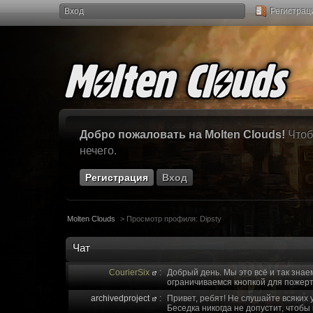
Вход
Регистрац
Добро пожаловать на Molten Clouds!
Чтоб
нечего.
Регистрация
Вход
Molten Clouds
>
Просмотр профиля: Dipsty
Чат
CourierSix
:
Добрый день. Мы это всё и так знае
ограничиваемся кнопкой для пожерт
archivedproject
:
Привет, ребят! Не слушайте всяких 
Беседка никогда не допустит, чтобы