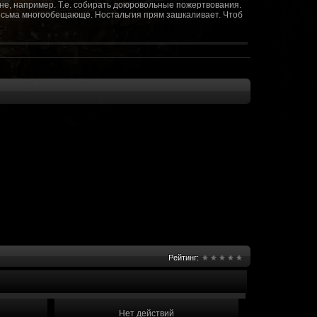
не, например. Т.е. собирать доюровольные пожертвования.
т весьма многообещающе. Ностальгия прям зашкаливает. Чтоб
(10 октября 2018 - 13:08)
(09 октября 2018 - 13:36)
(08 сентября 2018 - 20:10)
(08 сентября 2018 - 17:47)
 как когда-то
(08 июня 2018 - 01:39)
(18 мая 2018 - 17:41)
пролета ну камера да? вот в обще и
(09 мая 2018 - 03:32)
.......(
(07 мая 2018 - 19:15)
 в любом случае. Это база - чем раньше
(07 мая 2018 - 18:23)
и скажем объявить о фишке: точности воспроизведения
оказать в 3д отдельные кусочки. Не знаю, можно даже на
2 -3 задуматься будет, опять же лучше будет проработать
нется... )
Рейтинг:
мир - большой объем карт и т д. Если
(07 мая 2018 - 18:13)
захват реактора Гекко. "Избранный не смог договориться с
показать и т д. Можно Город убежище аналогично: граждане
е актуальна чуть не в большей части контента. Охрана
 что надумаете в будущем и самое быстрое что из этого можно
Нет действий