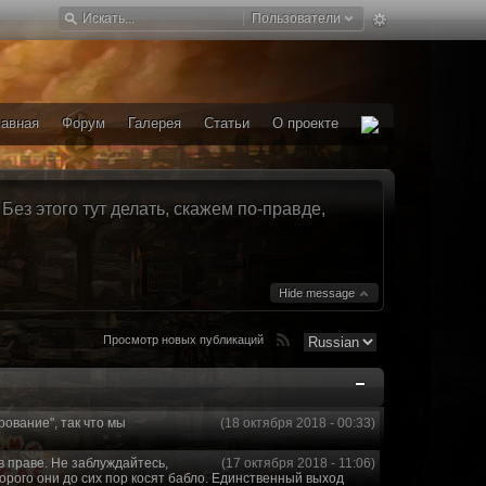
Пользователи
лавная
Форум
Галерея
Статьи
О проекте
ез этого тут делать, скажем по-правде,
Hide message
Просмотр новых публикаций
рование", так что мы
(18 октября 2018 - 00:33)
в праве. Не заблуждайтесь,
(17 октября 2018 - 11:06)
торого они до сих пор косят бабло. Единственный выход