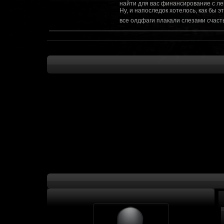
найти для вас финансирование с ле
Ну, и напоследок хотелось, как бы 
все олдфаги плакали слезами счасть
CourierSix
:
Здравствуйте, заходите в наш диско
https://discordapp.com/invite/SxX7Zxf
Рыцарь Братства
:
Здравствуйте, ребята! Может я как-
CourierSix
:
Как доберемся до озвучки, постарае
SomebodySomeone
:
Привет реббя! Жду не дождусь, верн
F@Nt0M
:
Надо будет как-то запилить тут сс
F@Nt0M
:
А попробуем-ка мы проверку на пос
Kadzicy
:
а ещо можна крч сделать тупа 3д (т
показывать эту катсцену а квесты потом
F@Nt0M
:
Ок. Если мы захотим сделать карту 
faeton777
:
Сорян за нахальство, просто контент
тем лучше. Реактор скажем уже есть
оригинальной обстановки. Каждая ло
базе реактор сделать очистку убежи
сначала города в которых уже была б
faeton777
:
Вам нужно изменить вектор вашего п
вы хотите релиз: вам нужны 4-5 мапы
Городом убежища и граждане напали 
против рейдеров... Модор против ре
каравана опять же - локи с пустины.
получить....