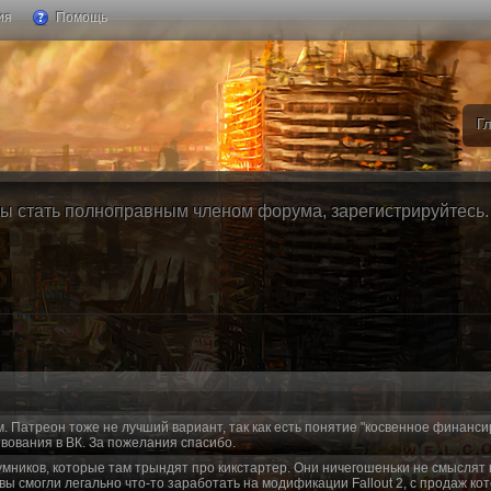
ия
Помощь
Г
ы стать полноправным членом форума, зарегистрируйтесь. Б
м. Патреон тоже не лучший вариант, так как есть понятие "косвенное финанси
вования в ВК. За пожелания спасибо.
умников, которые там трындят про кикстартер. Они ничегошеньки не смыслят 
 вы смогли легально что-то заработать на модификации Fallout 2, с продаж ко