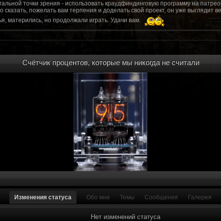
гальной точки зрения - использовать краудфиндинговую программу на патрео
это сказать, пожелать вам терпения и доделать свой проект, он уже выгляди
я, матерились, но продолжали играть. Удачи вам.
рд, там обсудим.
то смогу вам помочь? Буду рад
Счётчик процентов, которые мы никогда не считали
мся связаться с вами.
ее жду с мужеством настоящего война ваш проект, Молтены. Помогу, чем могу,
ылки и на другие информационные ресурсы.
https://discord.gg/WkrksnV
ещаемость до анонса...
https://discord.gg/svX26Rs
ри дэ ну трехмерны) катсцену крч котора я будет показывать локации ну типа 
 хорошо? ато поиграть очень хотчется и проэкт вдруг загнетца эххххх...............
для Quake, обязательно прислушаемся к этому совету.
 какой то у вас уже есть. А время против вас. Боевка и интерактив вам нужен
, ну вот на нем и остановитесь скажем. Даже одной локации достаточно, есл
ка будет - как выпуск. История известна, пройтись по ключевым историям и п
ща 7 от рейдеров, не помню. Начав с боевки уже можно о квестах года через 
оевка... Просто то что вы наметили не закончится никогда. Без релизов все заг
роекта от слова совсем. Забыть про квесты, забыть про большой и открытый 
. в стиле захват города... К каждой мапе по истории, из оригинала. Скажем: 
Изменения статуса
Обо мне
Темы
Сообщения
Галерея
на Гекко с целью уничтожить реактор." Точка захвата реактор. Можно мувик 
йдеров, НКР-ГУ-НьюРено, против друг друга. Жанр "Осада города" в Falloutаут
... 5 лок чтобы отладить боевку и проработку деталей. Это и старт для всего
Нет изменений статуса