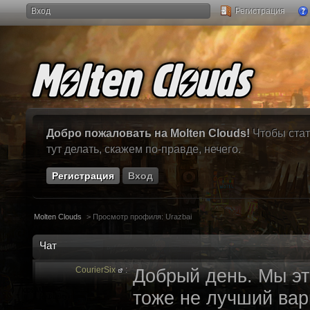
Вход
Регистрация
Добро пожаловать на Molten Clouds!
Чтобы стат
тут делать, скажем по-правде, нечего.
Регистрация
Вход
Molten Clouds
>
Просмотр профиля: Urazbai
Чат
CourierSix
:
Добрый день. Мы эт
тоже не лучший вари