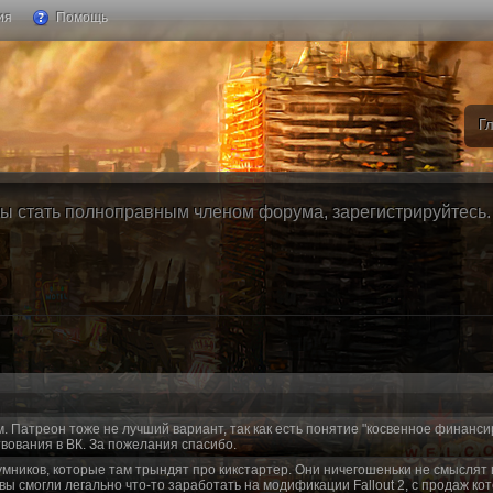
ия
Помощь
Г
ы стать полноправным членом форума, зарегистрируйтесь. Б
м. Патреон тоже не лучший вариант, так как есть понятие "косвенное финанси
вования в ВК. За пожелания спасибо.
умников, которые там трындят про кикстартер. Они ничегошеньки не смыслят 
 вы смогли легально что-то заработать на модификации Fallout 2, с продаж ко