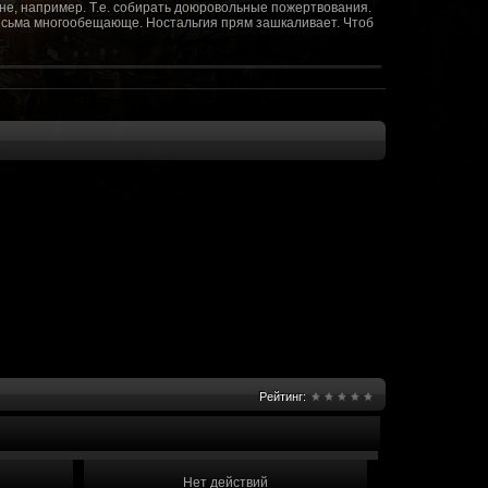
не, например. Т.е. собирать доюровольные пожертвования.
т весьма многообещающе. Ностальгия прям зашкаливает. Чтоб
(10 октября 2018 - 13:08)
(09 октября 2018 - 13:36)
(08 сентября 2018 - 20:10)
(08 сентября 2018 - 17:47)
 как когда-то
(08 июня 2018 - 01:39)
(18 мая 2018 - 17:41)
пролета ну камера да? вот в обще и
(09 мая 2018 - 03:32)
.......(
(07 мая 2018 - 19:15)
 в любом случае. Это база - чем раньше
(07 мая 2018 - 18:23)
и скажем объявить о фишке: точности воспроизведения
оказать в 3д отдельные кусочки. Не знаю, можно даже на
2 -3 задуматься будет, опять же лучше будет проработать
нется... )
Рейтинг:
мир - большой объем карт и т д. Если
(07 мая 2018 - 18:13)
захват реактора Гекко. "Избранный не смог договориться с
показать и т д. Можно Город убежище аналогично: граждане
е актуальна чуть не в большей части контента. Охрана
 что надумаете в будущем и самое быстрое что из этого можно
Нет действий