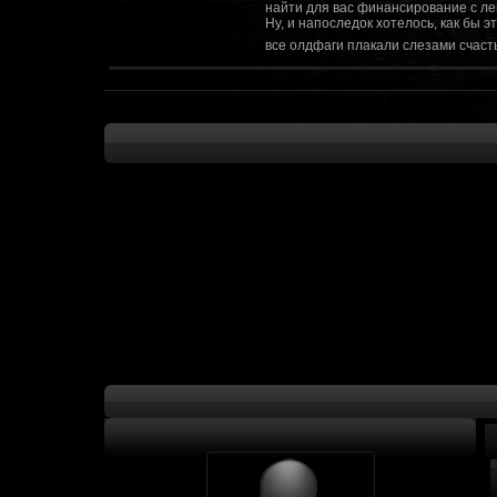
найти для вас финансирование с ле
Ну, и напоследок хотелось, как бы 
все олдфаги плакали слезами счасть
CourierSix
:
Здравствуйте, заходите в наш диско
https://discordapp.com/invite/SxX7Zxf
Рыцарь Братства
:
Здравствуйте, ребята! Может я как-
CourierSix
:
Как доберемся до озвучки, постарае
SomebodySomeone
:
Привет реббя! Жду не дождусь, верн
F@Nt0M
:
Надо будет как-то запилить тут сс
F@Nt0M
:
А попробуем-ка мы проверку на пос
Kadzicy
:
а ещо можна крч сделать тупа 3д (т
показывать эту катсцену а квесты потом
F@Nt0M
:
Ок. Если мы захотим сделать карту 
faeton777
:
Сорян за нахальство, просто контент
тем лучше. Реактор скажем уже есть
оригинальной обстановки. Каждая ло
базе реактор сделать очистку убежи
сначала города в которых уже была б
faeton777
:
Вам нужно изменить вектор вашего п
вы хотите релиз: вам нужны 4-5 мапы
Городом убежища и граждане напали 
против рейдеров... Модор против ре
каравана опять же - локи с пустины.
получить....