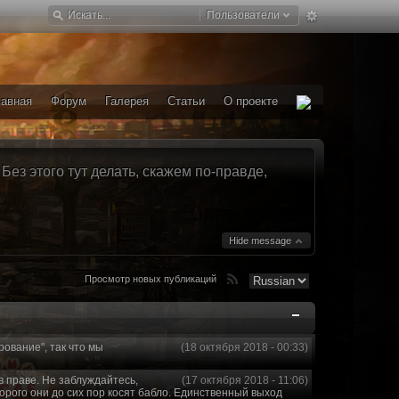
Пользователи
лавная
Форум
Галерея
Статьи
О проекте
ез этого тут делать, скажем по-правде,
Hide message
Просмотр новых публикаций
рование", так что мы
(18 октября 2018 - 00:33)
в праве. Не заблуждайтесь,
(17 октября 2018 - 11:06)
торого они до сих пор косят бабло. Единственный выход