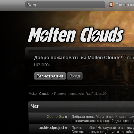
Вход
Регистрац
Добро пожаловать на Molten Clouds!
Чтоб
нечего.
Регистрация
Вход
Molten Clouds
>
Просмотр профиля: RadFallout100
Чат
CourierSix
:
Добрый день. Мы это всё и так знае
ограничиваемся кнопкой для пожерт
archivedproject
:
Привет, ребят! Не слушайте всяких 
Беседка никогда не допустит, чтобы