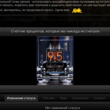
гальной точки зрения - использовать краудфиндинговую программу на патрео
это сказать, пожелать вам терпения и доделать свой проект, он уже выгляди
я, матерились, но продолжали играть. Удачи вам.
рд, там обсудим.
то смогу вам помочь? Буду рад
Счётчик процентов, которые мы никогда не считали
мся связаться с вами.
ее жду с мужеством настоящего война ваш проект, Молтены. Помогу, чем могу,
ылки и на другие информационные ресурсы.
https://discord.gg/WkrksnV
ещаемость до анонса...
https://discord.gg/svX26Rs
ри дэ ну трехмерны) катсцену крч котора я будет показывать локации ну типа 
 хорошо? ато поиграть очень хотчется и проэкт вдруг загнетца эххххх...............
для Quake, обязательно прислушаемся к этому совету.
 какой то у вас уже есть. А время против вас. Боевка и интерактив вам нужен
, ну вот на нем и остановитесь скажем. Даже одной локации достаточно, есл
ка будет - как выпуск. История известна, пройтись по ключевым историям и п
ща 7 от рейдеров, не помню. Начав с боевки уже можно о квестах года через 
оевка... Просто то что вы наметили не закончится никогда. Без релизов все заг
роекта от слова совсем. Забыть про квесты, забыть про большой и открытый 
. в стиле захват города... К каждой мапе по истории, из оригинала. Скажем: 
Изменения статуса
Обо мне
Темы
Сообщения
Галерея
на Гекко с целью уничтожить реактор." Точка захвата реактор. Можно мувик 
йдеров, НКР-ГУ-НьюРено, против друг друга. Жанр "Осада города" в Falloutаут
... 5 лок чтобы отладить боевку и проработку деталей. Это и старт для всего
Нет изменений статуса