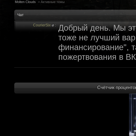
Molten Clouds
>
Активные темы
Чат
CourierSix
:
Добрый день. Мы эт
тоже не лучший вари
финансирование", т
пожертвования в ВК
archivedproject
:
Привет, ребят! Не 
которые там трындя
не смыслят в праве
Счётчик процентов
не допустит, чтобы 
на модификации Fall
пор косят бабло. Е
финансирование с л