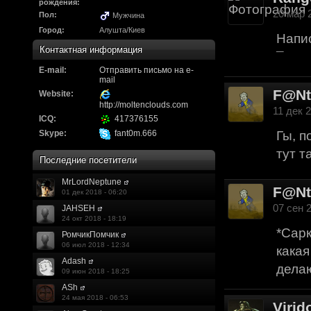
Надо будет как-то з
рождения:
20 мар 2
Пол:
Мужчина
другие информацио
Город:
Алушта/Киев
Напис
https://discord.gg/W
Контактная информация
¯
E-mail:
F@Nt0M
Отправить письмо на e-
:
А попробуем-ка мы
mail
F@N
до анонса...
https:/
Website:
http://moltenclouds.com
11 дек 2
ICQ:
417376155
Kadzicy
:
а ещо можна крч сде
Skype:
fant0m.666
Гы, п
трехмерны) катсцену
тут т
Последние посетители
локации ну типа пр
MrLordNeptune
показывать эту кат
F@N
01 дек 2018 - 06:20
07 сен 2
JAHSEH
поиграть очень хотч
24 окт 2018 - 18:19
*Сарк
эххххх.....................
РомчикПомчик
06 июл 2018 - 12:34
какая
F@Nt0M
:
Ок. Если мы захоти
Adash
делаю
09 июн 2018 - 18:25
обязательно прислу
ASh
24 мая 2018 - 06:53
Virid