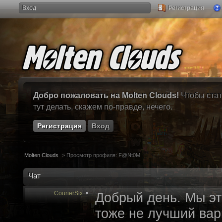
Вход
Регистрация
Добро пожаловать на Molten Clouds!
Чтобы стат
тут делать, скажем по-правде, нечего.
Регистрация
Вход
Molten Clouds
>
Просмотр профиля: F@Nt0M
Чат
CourierSix
:
Добрый день. Мы эт
тоже не лучший вари