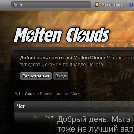
Вход
Регистрация
Добро пожаловать на Molten Clouds!
Чтобы стат
тут делать, скажем по-правде, нечего.
Регистрация
Вход
Molten Clouds
>
Просмотр профиля: Vagiz
Чат
CourierSix
:
Добрый день. Мы эт
тоже не лучший вари