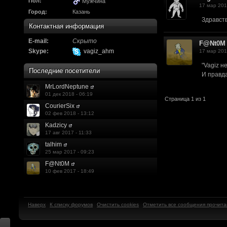
Надо будет как-то з
Пол:
Мужчина
17 мар 201
Город:
Казань
другие информацио
Здравств
Контактная информация
https://discord.gg/W
E-mail:
Скрыто
F@Nt0M
Skype:
F@Nt0M
:
А попробуем-ка мы
vagiz_ahm
17 мар 201
"Vagiz н
до анонса...
https:/
Последние посетители
И правда
MrLordNeptune
Kadzicy
:
а ещо можна крч сде
01 дек 2018 - 06:19
Страница 1 из 1
трехмерны) катсцену
CourierSix
02 фев 2018 - 13:12
локации ну типа пр
Kadzicy
17 авг 2017 - 11:33
показывать эту кат
talhim
25 мар 2017 - 09:23
поиграть очень хотч
F@Nt0M
эххххх.....................
10 фев 2017 - 18:49
F@Nt0M
:
Ок. Если мы захоти
Наверх
К списку форумов
Очистить cookies
Отметить все сообщения прочит
обязательно прислу