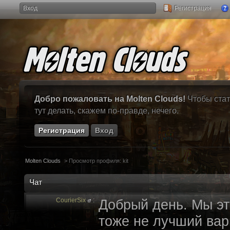
Вход
Регистрация
Добро пожаловать на Molten Clouds!
Чтобы стат
тут делать, скажем по-правде, нечего.
Регистрация
Вход
Molten Clouds
>
Просмотр профиля: kit
Чат
CourierSix
:
Добрый день. Мы эт
тоже не лучший вари