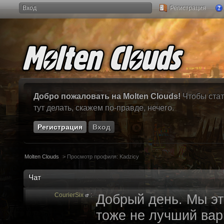
Вход
Регистрация
Добро пожаловать на Molten Clouds!
Чтобы стат
тут делать, скажем по-правде, нечего.
Регистрация
Вход
Molten Clouds
>
Просмотр профиля: Kadzicy
Чат
CourierSix
:
Добрый день. Мы эт
тоже не лучший вари