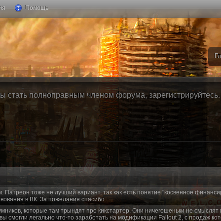
ия
Помощь
Г
ы стать полноправным членом форума, зарегистрируйтесь. Б
м. Патреон тоже не лучший вариант, так как есть понятие "косвенное финанси
вования в ВК. За пожелания спасибо.
умников, которые там трындят про кикстартер. Они ничегошеньки не смыслят 
 вы смогли легально что-то заработать на модификации Fallout 2, с продаж ко