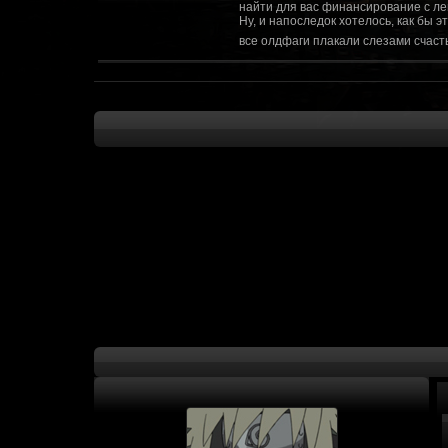
найти для вас финансирование с ле
Ну, и напоследок хотелось, как бы 
все олдфаги плакали слезами счасть
CourierSix
:
Здравствуйте, заходите в наш диско
https://discordapp.com/invite/SxX7Zxf
Рыцарь Братства
:
Здравствуйте, ребята! Может я как-
CourierSix
:
Как доберемся до озвучки, постарае
SomebodySomeone
:
Привет реббя! Жду не дождусь, верн
F@Nt0M
:
Надо будет как-то запилить тут сс
F@Nt0M
:
А попробуем-ка мы проверку на пос
Kadzicy
:
а ещо можна крч сделать тупа 3д (т
показывать эту катсцену а квесты потом
F@Nt0M
:
Ок. Если мы захотим сделать карту 
faeton777
:
Сорян за нахальство, просто контент
тем лучше. Реактор скажем уже есть
оригинальной обстановки. Каждая ло
базе реактор сделать очистку убежи
сначала города в которых уже была б
faeton777
:
Вам нужно изменить вектор вашего п
вы хотите релиз: вам нужны 4-5 мапы
Городом убежища и граждане напали 
против рейдеров... Модор против ре
каравана опять же - локи с пустины.
получить....