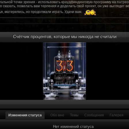
гальной точки зрения - использовать краудфиндинговую программу на патрео
это сказать, пожелать вам терпения и доделать свой проект, он уже выгляди
я, матерились, но продолжали играть. Удачи вам.
рд, там обсудим.
то смогу вам помочь? Буду рад
Счётчик процентов, которые мы никогда не считали
мся связаться с вами.
ее жду с мужеством настоящего война ваш проект, Молтены. Помогу, чем могу,
ылки и на другие информационные ресурсы.
https://discord.gg/WkrksnV
ещаемость до анонса...
https://discord.gg/svX26Rs
ри дэ ну трехмерны) катсцену крч котора я будет показывать локации ну типа 
 хорошо? ато поиграть очень хотчется и проэкт вдруг загнетца эххххх...............
для Quake, обязательно прислушаемся к этому совету.
 какой то у вас уже есть. А время против вас. Боевка и интерактив вам нужен
, ну вот на нем и остановитесь скажем. Даже одной локации достаточно, есл
ка будет - как выпуск. История известна, пройтись по ключевым историям и п
ща 7 от рейдеров, не помню. Начав с боевки уже можно о квестах года через 
оевка... Просто то что вы наметили не закончится никогда. Без релизов все заг
роекта от слова совсем. Забыть про квесты, забыть про большой и открытый 
. в стиле захват города... К каждой мапе по истории, из оригинала. Скажем: 
Изменения статуса
Обо мне
Темы
Сообщения
Галерея
на Гекко с целью уничтожить реактор." Точка захвата реактор. Можно мувик 
йдеров, НКР-ГУ-НьюРено, против друг друга. Жанр "Осада города" в Falloutаут
... 5 лок чтобы отладить боевку и проработку деталей. Это и старт для всего
Нет изменений статуса