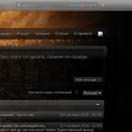
Пользователи
лавная
Форум
Галерея
Статьи
О проекте
ез этого тут делать, скажем по-правде,
Hide message
Просмотр новых публикаций
рование", так что мы
(18 октября 2018 - 00:33)
в праве. Не заблуждайтесь,
(17 октября 2018 - 11:06)
торого они до сих пор косят бабло. Единственный выход