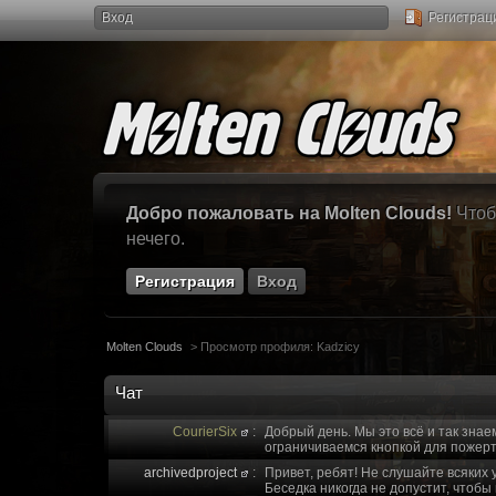
Вход
Регистрац
Добро пожаловать на Molten Clouds!
Чтоб
нечего.
Регистрация
Вход
Molten Clouds
>
Просмотр профиля: Kadzicy
Чат
CourierSix
:
Добрый день. Мы это всё и так знае
ограничиваемся кнопкой для пожерт
archivedproject
:
Привет, ребят! Не слушайте всяких 
Беседка никогда не допустит, чтобы