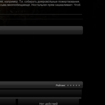
не, например. Т.е. собирать доюровольные пожертвования.
т весьма многообещающе. Ностальгия прям зашкаливает. Чтоб
(10 октября 2018 - 13:08)
(09 октября 2018 - 13:36)
(08 сентября 2018 - 20:10)
(08 сентября 2018 - 17:47)
 как когда-то
(08 июня 2018 - 01:39)
(18 мая 2018 - 17:41)
пролета ну камера да? вот в обще и
(09 мая 2018 - 03:32)
.......(
(07 мая 2018 - 19:15)
 в любом случае. Это база - чем раньше
(07 мая 2018 - 18:23)
и скажем объявить о фишке: точности воспроизведения
оказать в 3д отдельные кусочки. Не знаю, можно даже на
2 -3 задуматься будет, опять же лучше будет проработать
нется... )
Рейтинг:
мир - большой объем карт и т д. Если
(07 мая 2018 - 18:13)
захват реактора Гекко. "Избранный не смог договориться с
показать и т д. Можно Город убежище аналогично: граждане
е актуальна чуть не в большей части контента. Охрана
 что надумаете в будущем и самое быстрое что из этого можно
Нет действий