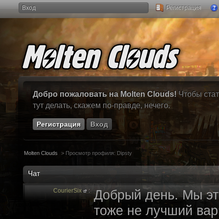
Вход
Регистрация
Добро пожаловать на Molten Clouds!
Чтобы стат
тут делать, скажем по-правде, нечего.
Регистрация
Вход
Molten Clouds
>
Просмотр профиля: Dipsty
Чат
CourierSix
:
Добрый день. Мы эт
тоже не лучший вари