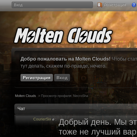
Вход
Регистрация
Добро пожаловать на Molten Clouds!
Чтобы стат
тут делать, скажем по-правде, нечего.
Регистрация
Вход
Molten Clouds
>
Просмотр профиля: NecroSha
Чат
CourierSix
:
Добрый день. Мы эт
тоже не лучший вари