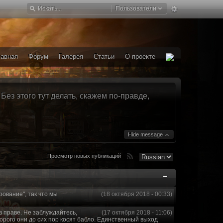
Пользователи
лавная
Форум
Галерея
Статьи
О проекте
ез этого тут делать, скажем по-правде,
Hide message
Просмотр новых публикаций
рование", так что мы
(18 октября 2018 - 00:33)
в праве. Не заблуждайтесь,
(17 октября 2018 - 11:06)
торого они до сих пор косят бабло. Единственный выход