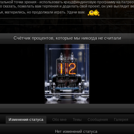
гальной точки зрения - использовать краудфиндинговую программу на патрео
это сказать, пожелать вам терпения и доделать свой проект, он уже выгляди
я, матерились, но продолжали играть. Удачи вам.
рд, там обсудим.
то смогу вам помочь? Буду рад
Счётчик процентов, которые мы никогда не считали
мся связаться с вами.
ее жду с мужеством настоящего война ваш проект, Молтены. Помогу, чем могу,
ылки и на другие информационные ресурсы.
https://discord.gg/WkrksnV
ещаемость до анонса...
https://discord.gg/svX26Rs
ри дэ ну трехмерны) катсцену крч котора я будет показывать локации ну типа 
 хорошо? ато поиграть очень хотчется и проэкт вдруг загнетца эххххх...............
для Quake, обязательно прислушаемся к этому совету.
 какой то у вас уже есть. А время против вас. Боевка и интерактив вам нужен
, ну вот на нем и остановитесь скажем. Даже одной локации достаточно, есл
ка будет - как выпуск. История известна, пройтись по ключевым историям и п
ща 7 от рейдеров, не помню. Начав с боевки уже можно о квестах года через 
оевка... Просто то что вы наметили не закончится никогда. Без релизов все заг
роекта от слова совсем. Забыть про квесты, забыть про большой и открытый 
. в стиле захват города... К каждой мапе по истории, из оригинала. Скажем: 
Изменения статуса
Обо мне
Темы
Сообщения
Галерея
на Гекко с целью уничтожить реактор." Точка захвата реактор. Можно мувик 
йдеров, НКР-ГУ-НьюРено, против друг друга. Жанр "Осада города" в Falloutаут
... 5 лок чтобы отладить боевку и проработку деталей. Это и старт для всего
Нет изменений статуса