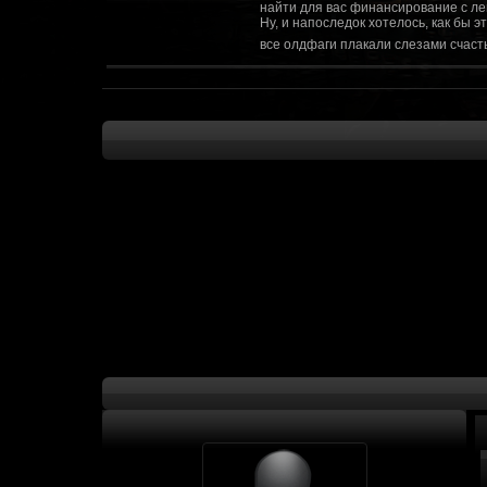
найти для вас финансирование с ле
Ну, и напоследок хотелось, как бы 
все олдфаги плакали слезами счасть
CourierSix
:
Здравствуйте, заходите в наш диско
https://discordapp.com/invite/SxX7Zxf
Рыцарь Братства
:
Здравствуйте, ребята! Может я как-
CourierSix
:
Как доберемся до озвучки, постарае
SomebodySomeone
:
Привет реббя! Жду не дождусь, верн
F@Nt0M
:
Надо будет как-то запилить тут сс
F@Nt0M
:
А попробуем-ка мы проверку на пос
Kadzicy
:
а ещо можна крч сделать тупа 3д (т
показывать эту катсцену а квесты потом
F@Nt0M
:
Ок. Если мы захотим сделать карту 
faeton777
:
Сорян за нахальство, просто контент
тем лучше. Реактор скажем уже есть
оригинальной обстановки. Каждая ло
базе реактор сделать очистку убежи
сначала города в которых уже была б
faeton777
:
Вам нужно изменить вектор вашего п
вы хотите релиз: вам нужны 4-5 мапы
Городом убежища и граждане напали 
против рейдеров... Модор против ре
каравана опять же - локи с пустины.
получить....