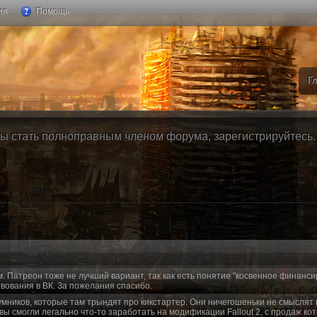
ия
Помощь
Г
ы стать полноправным членом форума, зарегистрируйтесь. Б
м. Патреон тоже не лучший вариант, так как есть понятие "косвенное финанси
вования в ВК. За пожелания спасибо.
умников, которые там трындят про кикстартер. Они ничегошеньки не смыслят 
 вы смогли легально что-то заработать на модификации Fallout 2, с продаж ко