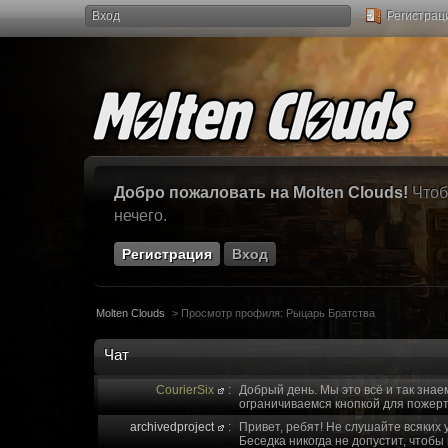
Вход
Регистрац
Добро пожаловать на Molten Clouds!
Чтоб
нечего.
Регистрация
Вход
Molten Clouds
>
Просмотр профиля: Рыцарь Братства
Чат
CourierSix
:
Добрый день. Мы это всё и так знае
ограничиваемся кнопкой для пожерт
archivedproject
:
Привет, ребят! Не слушайте всяких 
Беседка никогда не допустит, чтобы