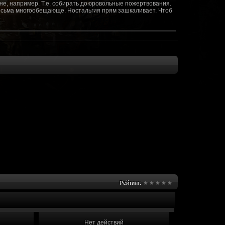
не, например. Т.е. собирать доюровольные пожертвования.
т весьма многообещающе. Ностальгия прям зашкаливает. Чтоб
(10 октября 2018 - 13:08)
(09 октября 2018 - 13:36)
(08 сентября 2018 - 20:10)
(08 сентября 2018 - 17:47)
 как когда-то
(08 июня 2018 - 01:39)
(18 мая 2018 - 17:41)
пролета ну камера да? вот в обще и
(09 мая 2018 - 03:32)
.......(
(07 мая 2018 - 19:15)
 в любом случае. Это база - чем раньше
(07 мая 2018 - 18:23)
и скажем объявить о фишке: точности воспроизведения
оказать в 3д отдельные кусочки. Не знаю, можно даже на
2 -3 задуматься будет, опять же лучше будет проработать
нется... )
Рейтинг:
мир - большой объем карт и т д. Если
(07 мая 2018 - 18:13)
захват реактора Гекко. "Избранный не смог договориться с
показать и т д. Можно Город убежище аналогично: граждане
е актуальна чуть не в большей части контента. Охрана
 что надумаете в будущем и самое быстрое что из этого можно
Нет действий