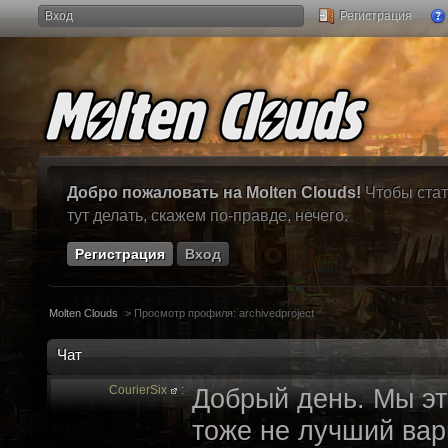
Вход
Регистрация
Добро пожаловать на Molten Clouds!
Чтобы стат
тут делать, скажем по-правде, нечего.
Регистрация
Вход
Molten Clouds
>
Просмотр профиля: archivedproject
Чат
CourierSix
:
Добрый день. Мы эт
тоже не лучший вари