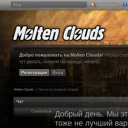
Вход
Регистрация
Добро пожаловать на Molten Clouds!
Чтобы стат
тут делать, скажем по-правде, нечего.
Регистрация
Вход
Molten Clouds
>
Просмотр профиля: bogdan
Чат
CourierSix
:
Добрый день. Мы эт
тоже не лучший вари