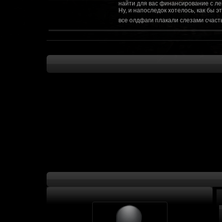
найти для вас финансирование с ле
Ну, и напоследок хотелось, как бы 
все олдфаги плакали слезами счасть
CourierSix
:
Здравствуйте, заходите в наш диско
https://discordapp.com/invite/SxX7Zxf
Рыцарь Братства
:
Здравствуйте, ребята! Может я как-
CourierSix
:
Как доберемся до озвучки, постарае
SomebodySomeone
:
Привет реббя! Жду не дождусь, верн
F@Nt0M
:
Надо будет как-то запилить тут сс
F@Nt0M
:
А попробуем-ка мы проверку на пос
Kadzicy
:
а ещо можна крч сделать тупа 3д (т
показывать эту катсцену а квесты потом
F@Nt0M
:
Ок. Если мы захотим сделать карту 
faeton777
:
Сорян за нахальство, просто контент
тем лучше. Реактор скажем уже есть
оригинальной обстановки. Каждая ло
базе реактор сделать очистку убежи
сначала города в которых уже была б
faeton777
:
Вам нужно изменить вектор вашего п
вы хотите релиз: вам нужны 4-5 мапы
Городом убежища и граждане напали 
против рейдеров... Модор против ре
каравана опять же - локи с пустины.
получить....