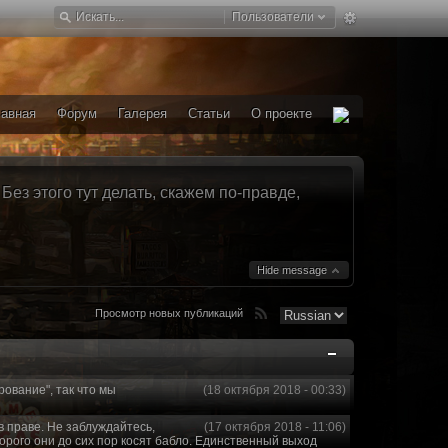
Пользователи
лавная
Форум
Галерея
Статьи
О проекте
ез этого тут делать, скажем по-правде,
Hide message
Просмотр новых публикаций
рование", так что мы
(18 октября 2018 - 00:33)
в праве. Не заблуждайтесь,
(17 октября 2018 - 11:06)
торого они до сих пор косят бабло. Единственный выход