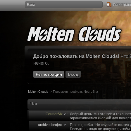
Вход
Регистрац
Добро пожаловать на Molten Clouds!
Чтоб
нечего.
Регистрация
Вход
Molten Clouds
>
Просмотр профиля: NecroSha
Чат
CourierSix
:
Добрый день. Мы это всё и так знае
ограничиваемся кнопкой для пожерт
archivedproject
:
Привет, ребят! Не слушайте всяких 
Беседка никогда не допустит, чтобы