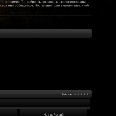
не, например. Т.е. собирать доюровольные пожертвования.
т весьма многообещающе. Ностальгия прям зашкаливает. Чтоб
(10 октября 2018 - 13:08)
(09 октября 2018 - 13:36)
(08 сентября 2018 - 20:10)
(08 сентября 2018 - 17:47)
 как когда-то
(08 июня 2018 - 01:39)
(18 мая 2018 - 17:41)
пролета ну камера да? вот в обще и
(09 мая 2018 - 03:32)
.......(
(07 мая 2018 - 19:15)
 в любом случае. Это база - чем раньше
(07 мая 2018 - 18:23)
и скажем объявить о фишке: точности воспроизведения
оказать в 3д отдельные кусочки. Не знаю, можно даже на
2 -3 задуматься будет, опять же лучше будет проработать
нется... )
Рейтинг:
мир - большой объем карт и т д. Если
(07 мая 2018 - 18:13)
захват реактора Гекко. "Избранный не смог договориться с
показать и т д. Можно Город убежище аналогично: граждане
е актуальна чуть не в большей части контента. Охрана
 что надумаете в будущем и самое быстрое что из этого можно
Нет действий