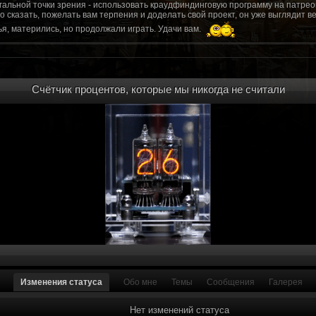
гальной точки зрения - использовать краудфиндинговую программу на патрео
это сказать, пожелать вам терпения и доделать свой проект, он уже выгляди
я, матерились, но продолжали играть. Удачи вам.
рд, там обсудим.
то смогу вам помочь? Буду рад
Счётчик процентов, которые мы никогда не считали
мся связаться с вами.
ее жду с мужеством настоящего война ваш проект, Молтены. Помогу, чем могу,
ылки и на другие информационные ресурсы.
https://discord.gg/WkrksnV
ещаемость до анонса...
https://discord.gg/svX26Rs
ри дэ ну трехмерны) катсцену крч котора я будет показывать локации ну типа 
 хорошо? ато поиграть очень хотчется и проэкт вдруг загнетца эххххх...............
для Quake, обязательно прислушаемся к этому совету.
 какой то у вас уже есть. А время против вас. Боевка и интерактив вам нужен
, ну вот на нем и остановитесь скажем. Даже одной локации достаточно, есл
ка будет - как выпуск. История известна, пройтись по ключевым историям и п
ща 7 от рейдеров, не помню. Начав с боевки уже можно о квестах года через 
оевка... Просто то что вы наметили не закончится никогда. Без релизов все заг
роекта от слова совсем. Забыть про квесты, забыть про большой и открытый 
. в стиле захват города... К каждой мапе по истории, из оригинала. Скажем: 
Изменения статуса
Обо мне
Темы
Сообщения
Галерея
на Гекко с целью уничтожить реактор." Точка захвата реактор. Можно мувик 
йдеров, НКР-ГУ-НьюРено, против друг друга. Жанр "Осада города" в Falloutаут
... 5 лок чтобы отладить боевку и проработку деталей. Это и старт для всего
Нет изменений статуса