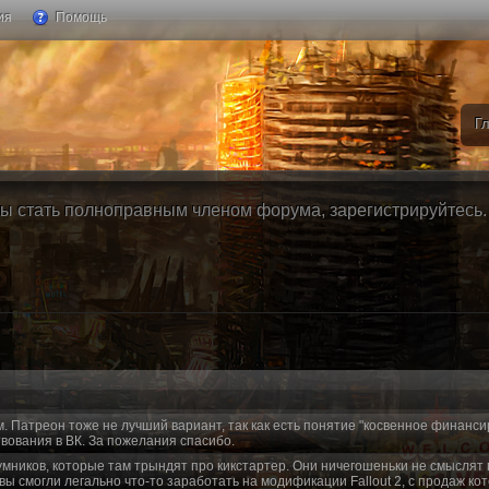
ия
Помощь
Г
ы стать полноправным членом форума, зарегистрируйтесь. Б
м. Патреон тоже не лучший вариант, так как есть понятие "косвенное финанси
вования в ВК. За пожелания спасибо.
умников, которые там трындят про кикстартер. Они ничегошеньки не смыслят 
 вы смогли легально что-то заработать на модификации Fallout 2, с продаж ко