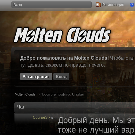
Вход
Регистрация
Добро пожаловать на Molten Clouds!
Чтобы стат
тут делать, скажем по-правде, нечего.
Регистрация
Вход
Molten Clouds
>
Просмотр профиля: Urazbai
Чат
CourierSix
:
Добрый день. Мы эт
тоже не лучший вари