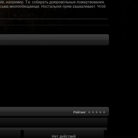
не, например. Т.е. собирать доюровольные пожертвования.
т весьма многообещающе. Ностальгия прям зашкаливает. Чтоб
(10 октября 2018 - 13:08)
(09 октября 2018 - 13:36)
(08 сентября 2018 - 20:10)
(08 сентября 2018 - 17:47)
 как когда-то
(08 июня 2018 - 01:39)
(18 мая 2018 - 17:41)
пролета ну камера да? вот в обще и
(09 мая 2018 - 03:32)
.......(
(07 мая 2018 - 19:15)
 в любом случае. Это база - чем раньше
(07 мая 2018 - 18:23)
и скажем объявить о фишке: точности воспроизведения
оказать в 3д отдельные кусочки. Не знаю, можно даже на
2 -3 задуматься будет, опять же лучше будет проработать
нется... )
Рейтинг:
мир - большой объем карт и т д. Если
(07 мая 2018 - 18:13)
захват реактора Гекко. "Избранный не смог договориться с
показать и т д. Можно Город убежище аналогично: граждане
е актуальна чуть не в большей части контента. Охрана
 что надумаете в будущем и самое быстрое что из этого можно
Нет действий