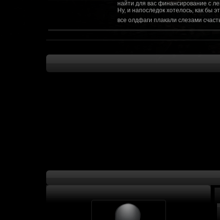
найти для вас финансирование с ле
Ну, и напоследок хотелось, как бы 
все олдфаги плакали слезами счасть
CourierSix
:
Здравствуйте, заходите в наш диско
https://discordapp.com/invite/SxX7Zxf
Рыцарь Братства
:
Здравствуйте, ребята! Может я как-
CourierSix
:
Как доберемся до озвучки, постарае
SomebodySomeone
:
Привет реббя! Жду не дождусь, верн
F@Nt0M
:
Надо будет как-то запилить тут сс
F@Nt0M
:
А попробуем-ка мы проверку на пос
Kadzicy
:
а ещо можна крч сделать тупа 3д (т
показывать эту катсцену а квесты потом
F@Nt0M
:
Ок. Если мы захотим сделать карту 
faeton777
:
Сорян за нахальство, просто контент
тем лучше. Реактор скажем уже есть
оригинальной обстановки. Каждая ло
базе реактор сделать очистку убежи
сначала города в которых уже была б
faeton777
:
Вам нужно изменить вектор вашего п
вы хотите релиз: вам нужны 4-5 мапы
Городом убежища и граждане напали 
против рейдеров... Модор против ре
каравана опять же - локи с пустины.
получить....