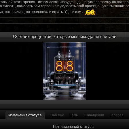
гальной точки зрения - использовать краудфиндинговую программу на патрео
это сказать, пожелать вам терпения и доделать свой проект, он уже выгляди
я, матерились, но продолжали играть. Удачи вам.
рд, там обсудим.
то смогу вам помочь? Буду рад
Счётчик процентов, которые мы никогда не считали
мся связаться с вами.
ее жду с мужеством настоящего война ваш проект, Молтены. Помогу, чем могу,
ылки и на другие информационные ресурсы.
https://discord.gg/WkrksnV
ещаемость до анонса...
https://discord.gg/svX26Rs
ри дэ ну трехмерны) катсцену крч котора я будет показывать локации ну типа 
 хорошо? ато поиграть очень хотчется и проэкт вдруг загнетца эххххх...............
для Quake, обязательно прислушаемся к этому совету.
 какой то у вас уже есть. А время против вас. Боевка и интерактив вам нужен
, ну вот на нем и остановитесь скажем. Даже одной локации достаточно, есл
ка будет - как выпуск. История известна, пройтись по ключевым историям и п
ща 7 от рейдеров, не помню. Начав с боевки уже можно о квестах года через 
оевка... Просто то что вы наметили не закончится никогда. Без релизов все заг
роекта от слова совсем. Забыть про квесты, забыть про большой и открытый 
. в стиле захват города... К каждой мапе по истории, из оригинала. Скажем: 
Изменения статуса
Обо мне
Темы
Сообщения
Галерея
на Гекко с целью уничтожить реактор." Точка захвата реактор. Можно мувик 
йдеров, НКР-ГУ-НьюРено, против друг друга. Жанр "Осада города" в Falloutаут
... 5 лок чтобы отладить боевку и проработку деталей. Это и старт для всего
Нет изменений статуса