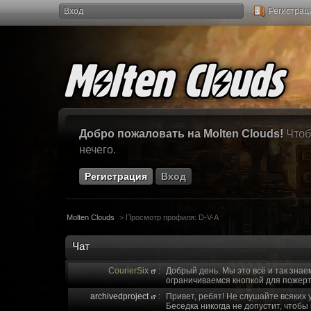
Вход
Регистрац
Добро пожаловать на Molten Clouds!
Чтоб
нечего.
Регистрация
Вход
Molten Clouds
>
Просмотр профиля: D-V-A
Чат
CourierSix
:
Добрый день. Мы это всё и так знае
ограничиваемся кнопкой для пожерт
archivedproject
:
Привет, ребят! Не слушайте всяких 
Беседка никогда не допустит, чтобы