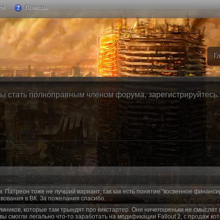
ия
Помощь
Г
ы стать полноправным членом форума, зарегистрируйтесь. Б
м. Патреон тоже не лучший вариант, так как есть понятие "косвенное финанси
вования в ВК. За пожелания спасибо.
умников, которые там трындят про кикстартер. Они ничегошеньки не смыслят 
 вы смогли легально что-то заработать на модификации Fallout 2, с продаж ко