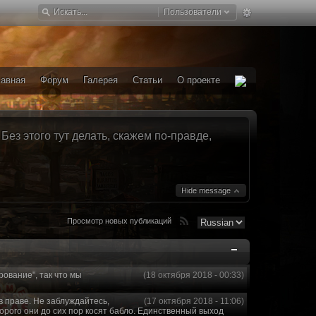
Пользователи
лавная
Форум
Галерея
Статьи
О проекте
ез этого тут делать, скажем по-правде,
Hide message
Просмотр новых публикаций
рование", так что мы
(18 октября 2018 - 00:33)
в праве. Не заблуждайтесь,
(17 октября 2018 - 11:06)
торого они до сих пор косят бабло. Единственный выход