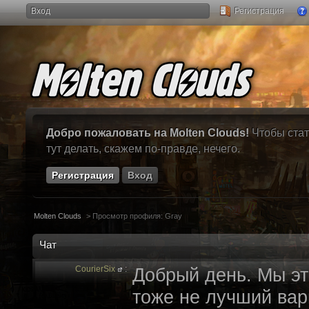
Вход
Регистрация
Добро пожаловать на Molten Clouds!
Чтобы стат
тут делать, скажем по-правде, нечего.
Регистрация
Вход
Molten Clouds
>
Просмотр профиля: Gray
Чат
CourierSix
:
Добрый день. Мы эт
тоже не лучший вари