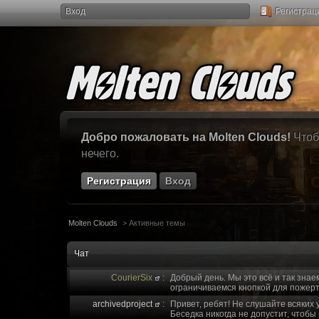
Вход
Регистрац
Добро пожаловать на Molten Clouds!
Чтоб
нечего.
Регистрация
Вход
Molten Clouds
>
Активные темы
Чат
CourierSix
:
Добрый день. Мы это всё и так знае
ограничиваемся кнопкой для пожерт
archivedproject
:
Привет, ребят! Не слушайте всяких 
Беседка никогда не допустит, чтобы