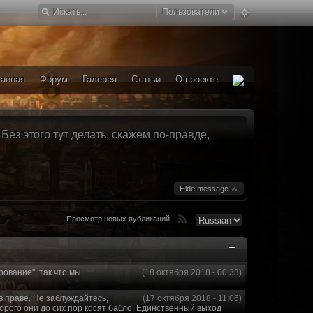
Пользователи
лавная
Форум
Галерея
Статьи
О проекте
ез этого тут делать, скажем по-правде,
Hide message
Просмотр новых публикаций
рование", так что мы
(18 октября 2018 - 00:33)
в праве. Не заблуждайтесь,
(17 октября 2018 - 11:06)
торого они до сих пор косят бабло. Единственный выход