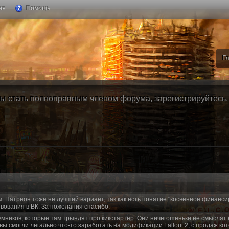
ия
Помощь
Г
ы стать полноправным членом форума, зарегистрируйтесь. Б
м. Патреон тоже не лучший вариант, так как есть понятие "косвенное финанси
вования в ВК. За пожелания спасибо.
умников, которые там трындят про кикстартер. Они ничегошеньки не смыслят 
 вы смогли легально что-то заработать на модификации Fallout 2, с продаж ко