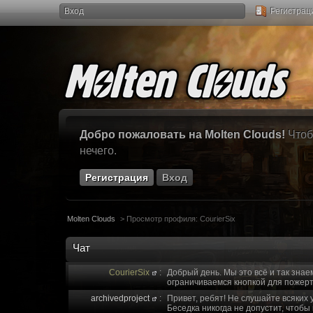
Вход
Регистрац
Добро пожаловать на Molten Clouds!
Чтоб
нечего.
Регистрация
Вход
Molten Clouds
>
Просмотр профиля: CourierSix
Чат
CourierSix
:
Добрый день. Мы это всё и так знае
ограничиваемся кнопкой для пожерт
archivedproject
:
Привет, ребят! Не слушайте всяких 
Беседка никогда не допустит, чтобы