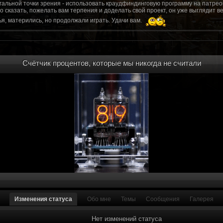
гальной точки зрения - использовать краудфиндинговую программу на патрео
это сказать, пожелать вам терпения и доделать свой проект, он уже выгляди
я, матерились, но продолжали играть. Удачи вам.
рд, там обсудим.
то смогу вам помочь? Буду рад
Счётчик процентов, которые мы никогда не считали
мся связаться с вами.
ее жду с мужеством настоящего война ваш проект, Молтены. Помогу, чем могу,
ылки и на другие информационные ресурсы.
https://discord.gg/WkrksnV
ещаемость до анонса...
https://discord.gg/svX26Rs
ри дэ ну трехмерны) катсцену крч котора я будет показывать локации ну типа 
 хорошо? ато поиграть очень хотчется и проэкт вдруг загнетца эххххх...............
для Quake, обязательно прислушаемся к этому совету.
 какой то у вас уже есть. А время против вас. Боевка и интерактив вам нужен
, ну вот на нем и остановитесь скажем. Даже одной локации достаточно, есл
ка будет - как выпуск. История известна, пройтись по ключевым историям и п
ща 7 от рейдеров, не помню. Начав с боевки уже можно о квестах года через 
оевка... Просто то что вы наметили не закончится никогда. Без релизов все заг
роекта от слова совсем. Забыть про квесты, забыть про большой и открытый 
. в стиле захват города... К каждой мапе по истории, из оригинала. Скажем: 
Изменения статуса
Обо мне
Темы
Сообщения
Галерея
на Гекко с целью уничтожить реактор." Точка захвата реактор. Можно мувик 
йдеров, НКР-ГУ-НьюРено, против друг друга. Жанр "Осада города" в Falloutаут
... 5 лок чтобы отладить боевку и проработку деталей. Это и старт для всего
Нет изменений статуса