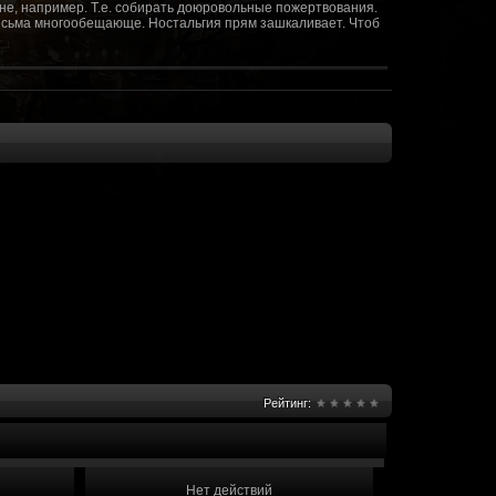
не, например. Т.е. собирать доюровольные пожертвования.
т весьма многообещающе. Ностальгия прям зашкаливает. Чтоб
(10 октября 2018 - 13:08)
(09 октября 2018 - 13:36)
(08 сентября 2018 - 20:10)
(08 сентября 2018 - 17:47)
 как когда-то
(08 июня 2018 - 01:39)
(18 мая 2018 - 17:41)
пролета ну камера да? вот в обще и
(09 мая 2018 - 03:32)
.......(
(07 мая 2018 - 19:15)
 в любом случае. Это база - чем раньше
(07 мая 2018 - 18:23)
и скажем объявить о фишке: точности воспроизведения
оказать в 3д отдельные кусочки. Не знаю, можно даже на
2 -3 задуматься будет, опять же лучше будет проработать
нется... )
Рейтинг:
мир - большой объем карт и т д. Если
(07 мая 2018 - 18:13)
захват реактора Гекко. "Избранный не смог договориться с
показать и т д. Можно Город убежище аналогично: граждане
е актуальна чуть не в большей части контента. Охрана
 что надумаете в будущем и самое быстрое что из этого можно
Нет действий