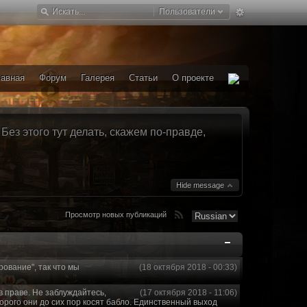
Пользователи
лавная
Форум
Галерея
Статьи
О проекте
ез этого тут делать, скажем по-правде,
Hide message
Просмотр новых публикаций
рование", так что мы
(18 октября 2018 - 00:33)
в праве. Не заблуждайтесь,
(17 октября 2018 - 11:06)
торого они до сих пор косят бабло. Единственный выход