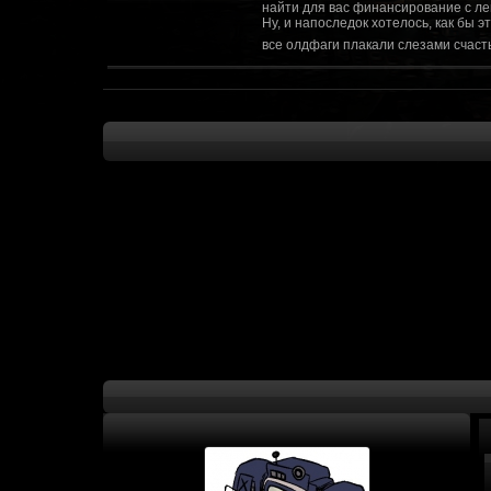
найти для вас финансирование с ле
Ну, и напоследок хотелось, как бы 
все олдфаги плакали слезами счасть
CourierSix
:
Здравствуйте, заходите в наш диско
https://discordapp.com/invite/SxX7Zxf
Рыцарь Братства
:
Здравствуйте, ребята! Может я как-
CourierSix
:
Как доберемся до озвучки, постарае
SomebodySomeone
:
Привет реббя! Жду не дождусь, верн
F@Nt0M
:
Надо будет как-то запилить тут сс
F@Nt0M
:
А попробуем-ка мы проверку на пос
Kadzicy
:
а ещо можна крч сделать тупа 3д (т
показывать эту катсцену а квесты потом
F@Nt0M
:
Ок. Если мы захотим сделать карту 
faeton777
:
Сорян за нахальство, просто контент
тем лучше. Реактор скажем уже есть
оригинальной обстановки. Каждая ло
базе реактор сделать очистку убежи
сначала города в которых уже была б
faeton777
:
Вам нужно изменить вектор вашего п
вы хотите релиз: вам нужны 4-5 мапы
Городом убежища и граждане напали 
против рейдеров... Модор против ре
каравана опять же - локи с пустины.
получить....