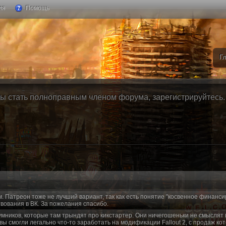
ия
Помощь
Г
ы стать полноправным членом форума, зарегистрируйтесь. Б
м. Патреон тоже не лучший вариант, так как есть понятие "косвенное финанси
вования в ВК. За пожелания спасибо.
умников, которые там трындят про кикстартер. Они ничегошеньки не смыслят 
 вы смогли легально что-то заработать на модификации Fallout 2, с продаж ко