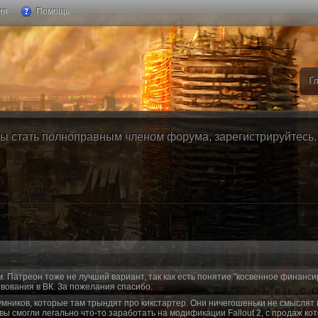
ия
Помощь
Г
ы стать полноправным членом форума, зарегистрируйтесь. Б
м. Патреон тоже не лучший вариант, так как есть понятие "косвенное финанси
вования в ВК. За пожелания спасибо.
умников, которые там трындят про кикстартер. Они ничегошеньки не смыслят 
 вы смогли легально что-то заработать на модификации Fallout 2, с продаж ко