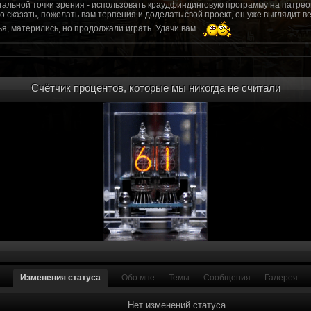
гальной точки зрения - использовать краудфиндинговую программу на патрео
это сказать, пожелать вам терпения и доделать свой проект, он уже выгляди
я, матерились, но продолжали играть. Удачи вам.
рд, там обсудим.
то смогу вам помочь? Буду рад
Счётчик процентов, которые мы никогда не считали
мся связаться с вами.
ее жду с мужеством настоящего война ваш проект, Молтены. Помогу, чем могу,
ылки и на другие информационные ресурсы.
https://discord.gg/WkrksnV
ещаемость до анонса...
https://discord.gg/svX26Rs
ри дэ ну трехмерны) катсцену крч котора я будет показывать локации ну типа 
 хорошо? ато поиграть очень хотчется и проэкт вдруг загнетца эххххх...............
для Quake, обязательно прислушаемся к этому совету.
 какой то у вас уже есть. А время против вас. Боевка и интерактив вам нужен
, ну вот на нем и остановитесь скажем. Даже одной локации достаточно, есл
ка будет - как выпуск. История известна, пройтись по ключевым историям и п
ща 7 от рейдеров, не помню. Начав с боевки уже можно о квестах года через 
оевка... Просто то что вы наметили не закончится никогда. Без релизов все заг
роекта от слова совсем. Забыть про квесты, забыть про большой и открытый 
. в стиле захват города... К каждой мапе по истории, из оригинала. Скажем: 
Изменения статуса
Обо мне
Темы
Сообщения
Галерея
на Гекко с целью уничтожить реактор." Точка захвата реактор. Можно мувик 
йдеров, НКР-ГУ-НьюРено, против друг друга. Жанр "Осада города" в Falloutаут
... 5 лок чтобы отладить боевку и проработку деталей. Это и старт для всего
Нет изменений статуса