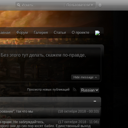
Пользователи
лавная
Форум
Галерея
Статьи
О проекте
ез этого тут делать, скажем по-правде,
Hide message
Просмотр новых публикаций
рование", так что мы
(18 октября 2018 - 00:33)
в праве. Не заблуждайтесь,
(17 октября 2018 - 11:06)
торого они до сих пор косят бабло. Единственный выход