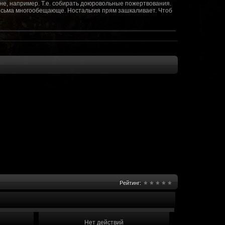
не, например. Т.е. собирать доюровольные пожертвования.
т весьма многообещающе. Ностальгия прям зашкаливает. Чтоб
(10 октября 2018 - 13:08)
(09 октября 2018 - 13:36)
(08 сентября 2018 - 20:10)
(08 сентября 2018 - 17:47)
 как когда-то
(08 июня 2018 - 01:39)
(18 мая 2018 - 17:41)
пролета ну камера да? вот в обще и
(09 мая 2018 - 03:32)
.......(
(07 мая 2018 - 19:15)
 в любом случае. Это база - чем раньше
(07 мая 2018 - 18:23)
и скажем объявить о фишке: точности воспроизведения
оказать в 3д отдельные кусочки. Не знаю, можно даже на
2 -3 задуматься будет, опять же лучше будет проработать
нется... )
Рейтинг:
мир - большой объем карт и т д. Если
(07 мая 2018 - 18:13)
захват реактора Гекко. "Избранный не смог договориться с
показать и т д. Можно Город убежище аналогично: граждане
е актуальна чуть не в большей части контента. Охрана
 что надумаете в будущем и самое быстрое что из этого можно
Нет действий