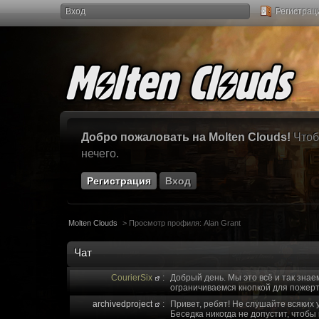
Вход
Регистрац
Добро пожаловать на Molten Clouds!
Чтоб
нечего.
Регистрация
Вход
Molten Clouds
>
Просмотр профиля: Alan Grant
Чат
CourierSix
:
Добрый день. Мы это всё и так знае
ограничиваемся кнопкой для пожерт
archivedproject
:
Привет, ребят! Не слушайте всяких 
Беседка никогда не допустит, чтобы