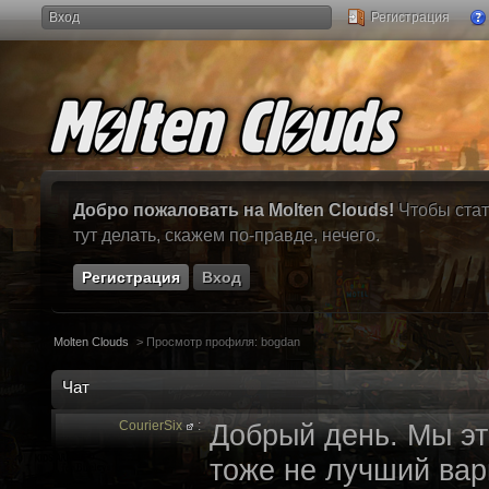
Вход
Регистрация
Добро пожаловать на Molten Clouds!
Чтобы стат
тут делать, скажем по-правде, нечего.
Регистрация
Вход
Molten Clouds
>
Просмотр профиля: bogdan
Чат
CourierSix
:
Добрый день. Мы эт
тоже не лучший вари